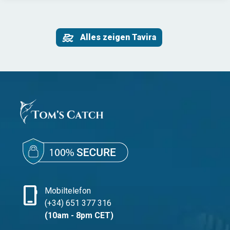
Alles zeigen Tavira
phone_iphone
Mobiltelefon
(+34) 651 377 316
(10am - 8pm CET)