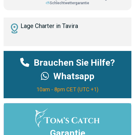
⛅
Schlechtwettergarantie
distance
Lage Charter in Tavira
Brauchen Sie Hilfe?
Whatsapp
10am - 8pm CET (UTC +1)
Garantie