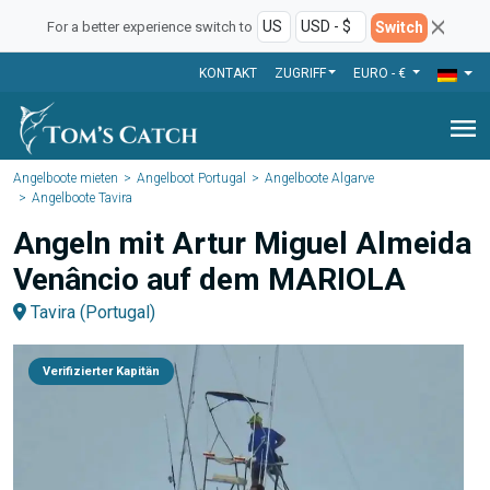
Switch
For a better experience switch to
KONTAKT
ZUGRIFF
EURO - €
menu
Angelboote mieten
Angelboot Portugal
Angelboote Algarve
Angelboote Tavira
Angeln mit Artur Miguel Almeida
Venâncio auf dem MARIOLA
Tavira (Portugal)
Verifizierter Kapitän