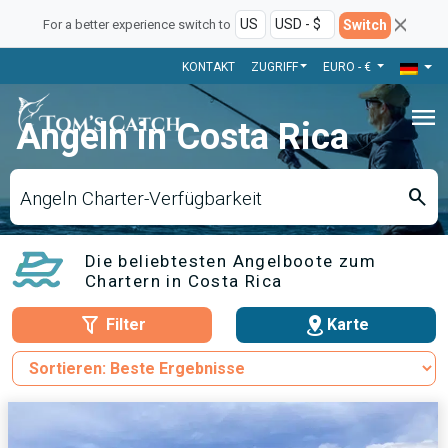
Switch
For a better experience switch to
KONTAKT
ZUGRIFF
EURO - €
menu
Angeln in Costa Rica
search
Angeln Charter-Verfügbarkeit
Die beliebtesten Angelboote zum
Chartern in Costa Rica
Filter
Karte