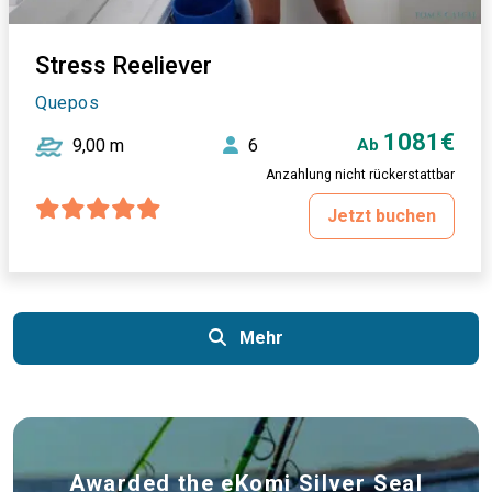
Stress Reeliever
Quepos
1081€
9,00 m
6
Ab
Anzahlung nicht rückerstattbar
Jetzt buchen
Mehr
Awarded the eKomi Silver Seal