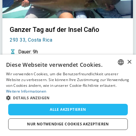
Ganzer Tag auf der Insel Caño
293 33, Costa Rica
Dauer
: 9h
×
Angelgeräte
Diese Webseite verwendet Cookies.
Kostenlose Stornierung 14 Tage im Voraus
Wir verwenden Cookies, um die Benutzerfreundlichkeit unserer
ENGLISH
618€
Website zu verbessern. Sie können Ihre Zustimmung zur Verwendung
von Cookies ändern, wie in unserer Cookie-Richtlinie erläutert.
FRENCH
Weitere Informationen
Jetzt buchen
DETAILS ANZEIGEN
DUTCH
GERMAN
ALLE AKZEPTIEREN
SPANISH
NUR NOTWENDIGE COOKIES AKZEPTIEREN