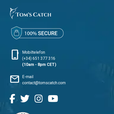
phone_iphone
Mobiltelefon
(+34) 651 377 316
(10am - 8pm CET)
mail
E-mail
contact@tomscatch.com