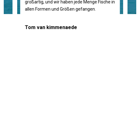
großartig, und wir haben jede Menge Fische in
Wir h
en zu
allen Formen und Größen gefangen.
auspro
beim n
chte
war ei
Tom van kimmenaede
eine
ves.
Arma
 und
les
 zu...