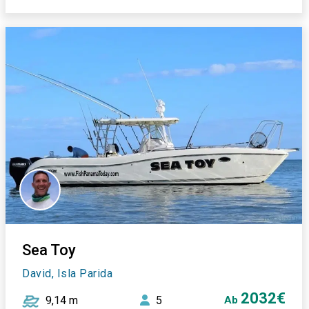
Sea Toy
David, Isla Parida
2032€
9,14 m
5
Ab