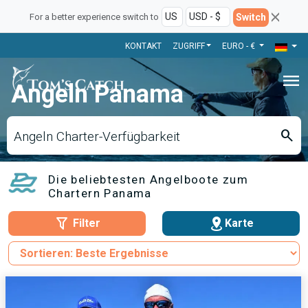
Switch
For a better experience switch to
KONTAKT
ZUGRIFF
EURO - €
menu
Angeln Panama
search
Angeln Charter-Verfügbarkeit
Die beliebtesten Angelboote zum
Chartern Panama
Filter
Karte