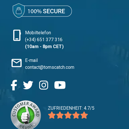
phone_iphone
Mobiltelefon
(+34) 651 377 316
(10am - 8pm CET)
mail
E-mail
contact@tomscatch.com
ZUFRIEDENHEIT: 4.7/5