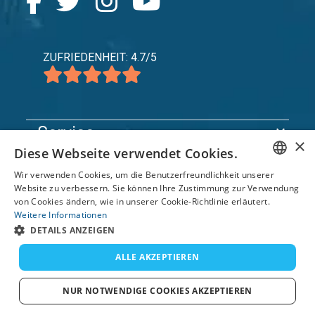
ZUFRIEDENHEIT: 4.7/5
×
Diese Webseite verwendet Cookies.
expand_more
Service
Wir verwenden Cookies, um die Benutzerfreundlichkeit unserer
expand_more
Entdecken Sie
ENGLISH
Website zu verbessern. Sie können Ihre Zustimmung zur Verwendung
von Cookies ändern, wie in unserer Cookie-Richtlinie erläutert.
expand_more
FRENCH
Support
Weitere Informationen
DETAILS ANZEIGEN
DUTCH
GERMAN
ALLE AKZEPTIEREN
© 2026 TomsCatch Charters & Guides S.L. Alle
Rechte vorbehalten.
SPANISH
NUR NOTWENDIGE COOKIES AKZEPTIEREN