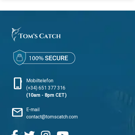
phone_iphone
Mobiltelefon
(+34) 651 377 316
(10am - 8pm CET)
mail
E-mail
contact@tomscatch.com