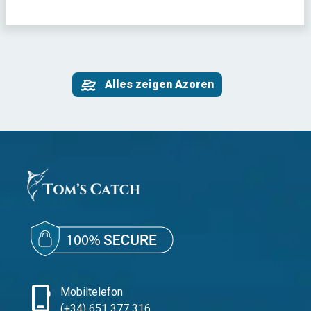
Alles zeigen Azoren
phone_iphone
Mobiltelefon
(+34) 651 377 316