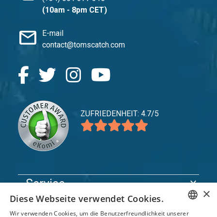
(10am - 8pm CET)
mail
E-mail
contact@tomscatch.com
ZUFRIEDENHEIT: 4.7/5
expand_more
Service
×
Diese Webseite verwendet Cookies.
expand_more
Entdecken Sie
Wir verwenden Cookies, um die Benutzerfreundlichkeit unserer