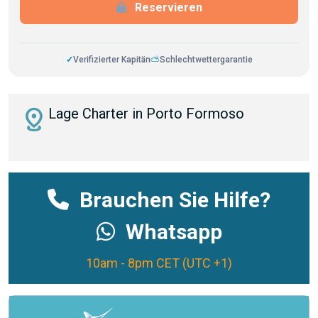
Reservieren
✓
Verifizierter Kapitän
⛅
Schlechtwettergarantie
distance
Lage Charter in Porto Formoso
Brauchen Sie Hilfe?
Whatsapp
10am - 8pm CET (UTC +1)