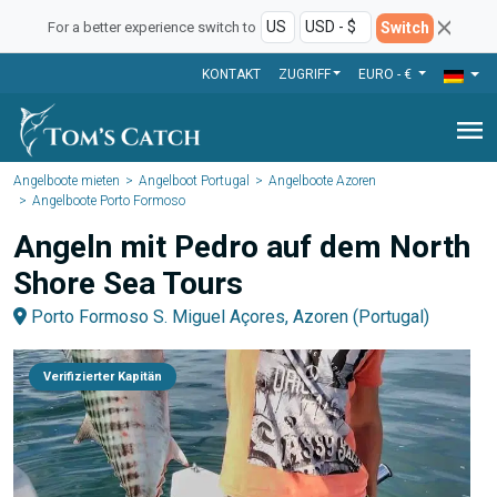
Switch
For a better experience switch to
KONTAKT
ZUGRIFF
EURO - €
menu
Angelboote mieten
Angelboot Portugal
Angelboote Azoren
Angelboote Porto Formoso
Angeln mit Pedro auf dem North
Shore Sea Tours
Porto Formoso S. Miguel Açores, Azoren (Portugal)
Verifizierter Kapitän