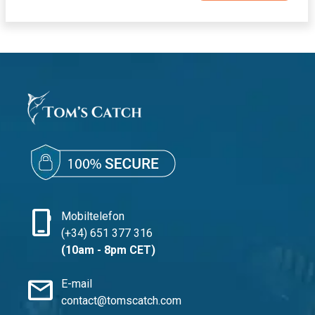
phone_iphone
Mobiltelefon
(+34) 651 377 316
(10am - 8pm CET)
mail
E-mail
contact@tomscatch.com