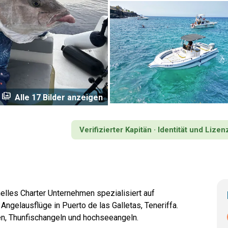
perm_media
Alle 17 Bilder anzeigen
Verifizierter Kapitän · Identität und Lizen
elles Charter Unternehmen spezialisiert auf
Angelausflüge in Puerto de las Galletas, Teneriffa.
en, Thunfischangeln und hochseeangeln.