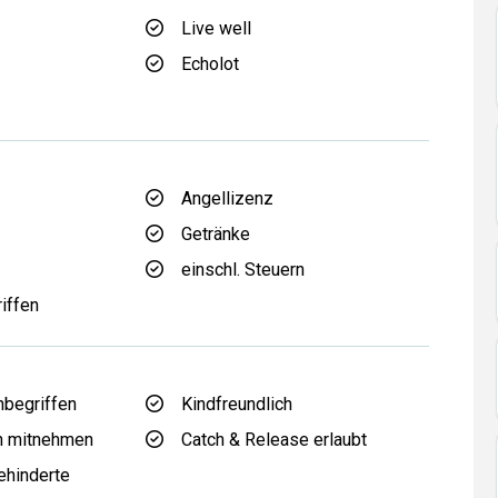
Live well
Echolot
Angellizenz
Getränke
einschl. Steuern
riffen
inbegriffen
Kindfreundlich
h mitnehmen
Catch & Release erlaubt
ehinderte