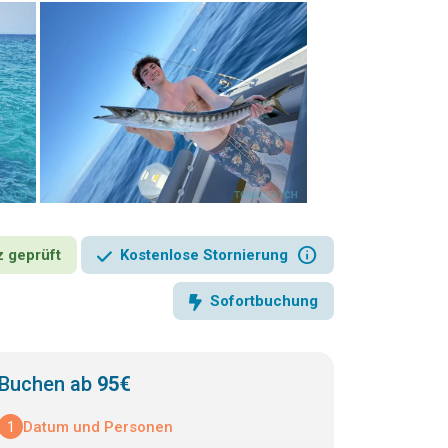
info
z geprüft
Kostenlose Stornierung
Sofortbuchung
Buchen ab
95€
1
Datum und Personen