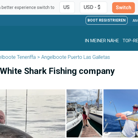
Switch
a better experience switch to
BOOT REGISTRIEREN
AN
IN MEINER NÄHE
TOP-RE
lboote Teneriffa
Angelboote Puerto Las Galletas
 White Shark Fishing company