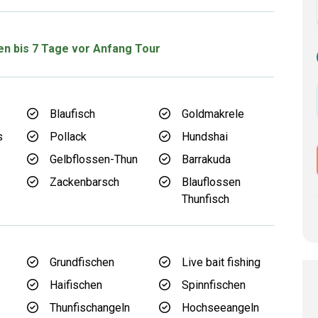
ren bis 7 Tage vor Anfang Tour
Blaufisch
Goldmakrele
s
Pollack
Hundshai
Gelbflossen-Thun
Barrakuda
Zackenbarsch
Blauflossen
Thunfisch
Grundfischen
Live bait fishing
d
Haifischen
Spinnfischen
Thunfischangeln
Hochseeangeln