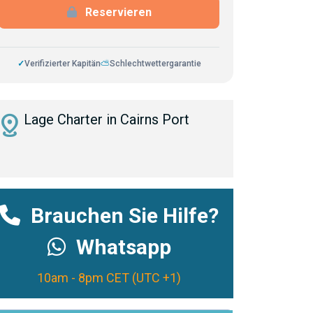
Reservieren
✓
Verifizierter Kapitän
⛅
Schlechtwettergarantie
istance
Lage Charter in Cairns Port
Brauchen Sie Hilfe?
Whatsapp
10am - 8pm CET (UTC +1)