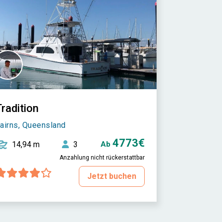
radition
airns, Queensland
4773€
14,94 m
3
Ab
Anzahlung nicht rückerstattbar
Jetzt buchen