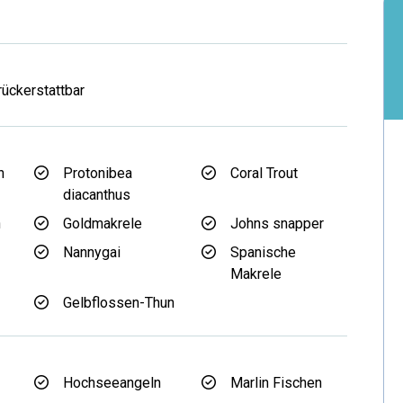
rückerstattbar
n
Protonibea
Coral Trout
diacanthus
n
Goldmakrele
Johns snapper
Nannygai
Spanische
Makrele
Gelbflossen-Thun
Hochseeangeln
Marlin Fischen