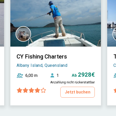
CY Fishing Charters
T
Albany Island, Queensland
C
2928€
6,00 m
1
Ab
Anzahlung nicht rückerstattbar
Jetzt buchen