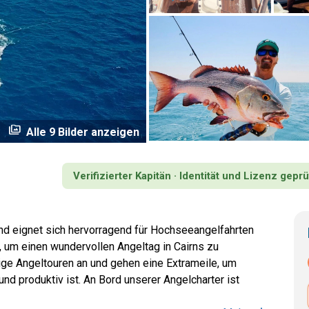
perm_media
Alle 9 Bilder anzeigen
Verifizierter Kapitän · Identität und Lizenz geprü
und eignet sich hervorragend für Hochseeangelfahrten
d, um einen wundervollen Angeltag in Cairns zu
ige Angeltouren an und gehen eine Extrameile, um
nd produktiv ist. An Bord unserer Angelcharter ist