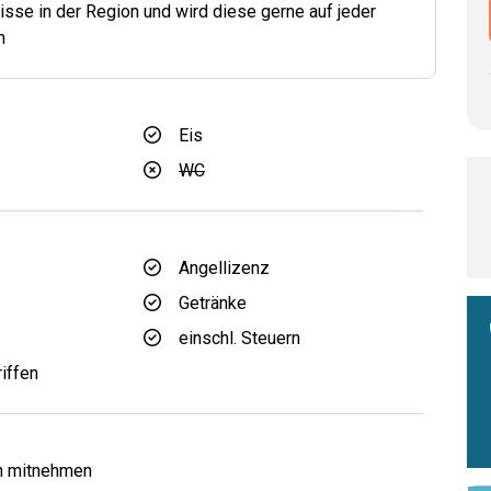
sse in der Region und wird diese gerne auf jeder
n
Eis
WC
d
Angellizenz
Getränke
einschl. Steuern
riffen
h mitnehmen