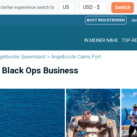
Switch
a better experience switch to
BOOT REGISTRIEREN
AN
IN MEINER NÄHE
TOP-RE
gelboote Queensland
Angelboote Cairns Port
 Black Ops Business