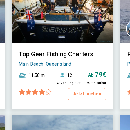
Top Gear Fishing Charters
Main Beach, Queensland
P
79€
11,58 m
12
Ab
Anzahlung nicht rückerstattbar
Jetzt buchen