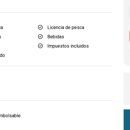
ca
Licencia de pesca
s
Bebidas
Impuestos incluidos
ido
d
embolsable