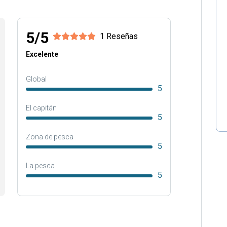
5/5
1 Reseñas
Excelente
Global
5
El capitán
5
Zona de pesca
5
La pesca
5