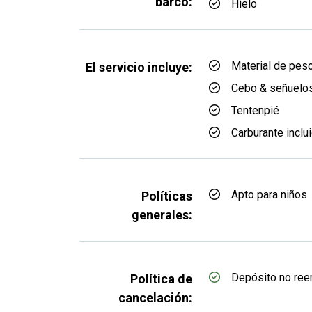
barco:
Hielo
Material de pes
El servicio incluye:
Cebo & señuelo
Tentenpié
Carburante inclu
Apto para niños
Políticas
generales:
Depósito no re
Política de
cancelación: