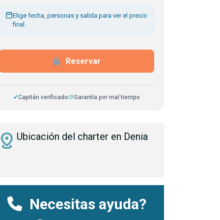
Elige fecha, personas y salida para ver el precio
final.
Reservar
✓
Capitán verificado
⛅
Garantía por mal tiempo
istance
Ubicación del charter en Denia
Necesitas ayuda?