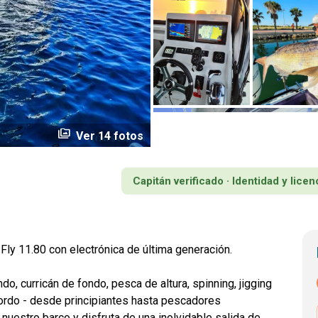
perm_media
Ver 14 fotos
Capitán verificado · Identidad y lic
Fly 11.80 con electrónica de última generación.
do, curricán de fondo, pesca de altura, spinning, jigging
rdo - desde principiantes hasta pescadores
uestro barco y disfruta de una inolvidable salida de
...