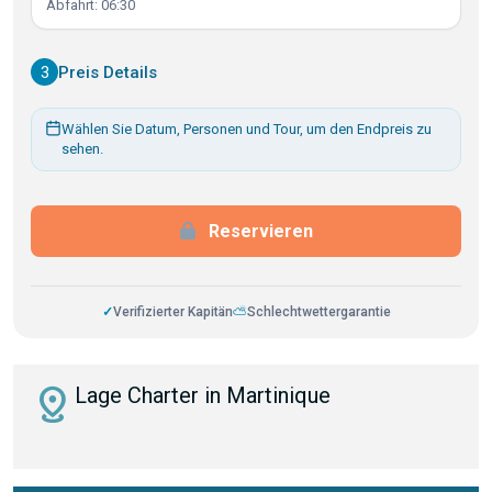
Abfahrt: 06:30
3
Preis Details
Wählen Sie Datum, Personen und Tour, um den Endpreis zu
sehen.
Reservieren
✓
Verifizierter Kapitän
⛅
Schlechtwettergarantie
distance
Lage Charter in Martinique