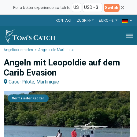
Switch
For a better experience switch to
KONTAKT
ZUGRIFF
EURO - €
menu
Angelboote mieten
Angelboote Martinique
Angeln mit Leopoldie auf dem
Carib Evasion
Case-Pilote, Martinique
Verifizierter Kapitän