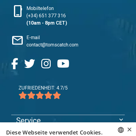
phone_iphone
Mobiltelefon
(+34) 651 377 316
(10am - 8pm CET)
mail
E-mail
contact@tomscatch.com
ZUFRIEDENHEIT: 4.7/5
expand_more
Service
×
expand_more
Entdecken Sie
Diese Webseite verwendet Cookies.