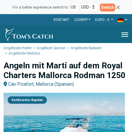
Switch
For a better experience switch to
KONTAKT
ZUGRIFF
EURO - €
menu
Angelboote mieten
Angelboot Spanien
Angelboote Balearen
Angelboote Mallorca
Angeln mit Martí auf dem Royal
Charters Mallorca Rodman 1250
Can Picafort, Mallorca (Spanien)
Verifizierter Kapitän