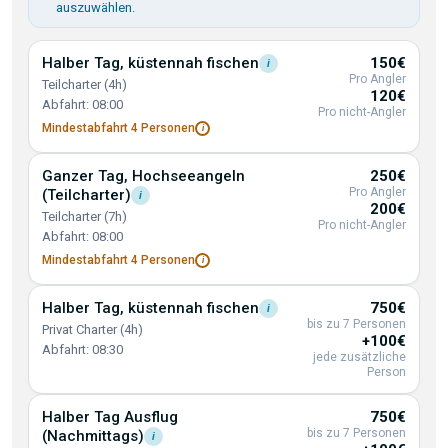
auszuwählen.
Halber Tag, küstennah
fischen
150€
i
Pro Angler
Teilcharter (4h)
120€
Abfahrt: 08:00
Pro nicht-Angler
Mindestabfahrt 4
Personen
i
Ganzer Tag, Hochseeangeln
250€
Pro Angler
(Teilcharter)
i
200€
Teilcharter (7h)
Pro nicht-Angler
Abfahrt: 08:00
Mindestabfahrt 4
Personen
i
Halber Tag, küstennah
fischen
750€
i
bis zu 7 Personen
Privat Charter (4h)
+100€
Abfahrt: 08:30
jede zusätzliche
Person
Halber Tag Ausflug
750€
bis zu 7 Personen
(Nachmittags)
i