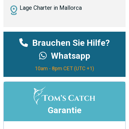
distance
Lage Charter in Mallorca
Brauchen Sie Hilfe?
Whatsapp
10am - 8pm CET (UTC +1)
Garantie