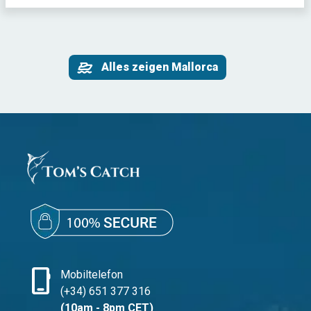
Alles zeigen Mallorca
phone_iphone
Mobiltelefon
(+34) 651 377 316
(10am - 8pm CET)