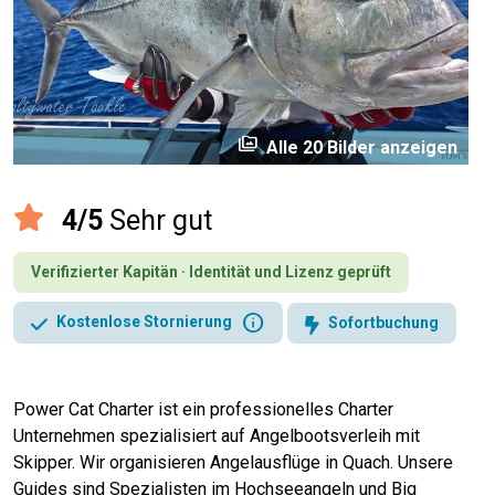
perm_media
Alle 20 Bilder anzeigen
4/5
Sehr gut
Verifizierter Kapitän · Identität und Lizenz geprüft
info
Kostenlose Stornierung
Sofortbuchung
Power Cat Charter ist ein professionelles Charter
Unternehmen spezialisiert auf Angelbootsverleih mit
Skipper. Wir organisieren Angelausflüge in Quach. Unsere
Guides sind Spezialisten im Hochseeangeln und Big