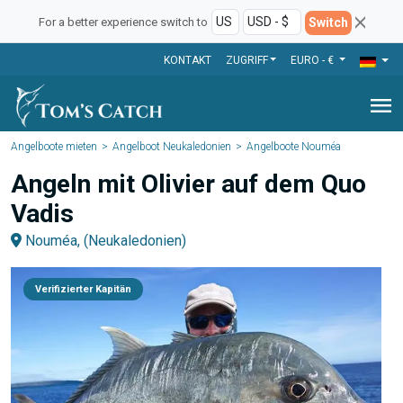
Switch
For a better experience switch to
KONTAKT
ZUGRIFF
EURO - €
menu
Angelboote mieten
Angelboot Neukaledonien
Angelboote Nouméa
Angeln mit Olivier auf dem Quo
Vadis
Nouméa, (Neukaledonien)
Verifizierter Kapitän