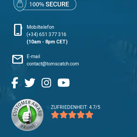
phone_iphone
Mobiltelefon
(+34) 651 377 316
(10am - 8pm CET)
mail
E-mail
contact@tomscatch.com
ZUFRIEDENHEIT: 4.7/5