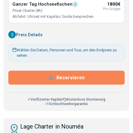
Ganzer Tag
Hochseefischen
1800€
i
Pro Gruppe
Privat Charter (8h)
Abfahrt: Uhrzeit mit Kapitän/ Guide besprechen
3
Preis Details
Wählen Sie Datum, Personen und Tour, um den Endpreis zu
sehen.
Reservieren
✓
Verifizierter Kapitän
Kostenlose Stornierung
⛅
Schlechtwettergarantie
distance
Lage Charter in Nouméa