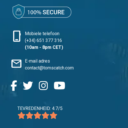
phone_iphone
Mobiele telefoon
(+34) 651 377 316
(10am - 8pm CET)
mail
E-mail adres
contact@tomscatch.com
TEVREDENHEID: 4.7/5