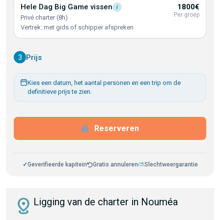
Hele Dag Big Game
vissen
1800€
i
Per groep
Privé charter (8h)
Vertrek: met gids of schipper afspreken
3
Prijs
Kies een datum, het aantal personen en een trip om de
definitieve prijs te zien.
Reserveren
✓
Geverifieerde kapitein
Gratis annuleren
⛅
Slechtweergarantie
distance
Ligging van de charter in Nouméa