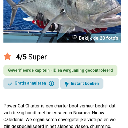
perm_media
Bekijk de 20 foto’s
4/5
Super
Geverifieerde kapitein · ID en vergunning gecontroleerd
info
Gratis annuleren
Instant boeken
Power Cat Charter is een charter boot verhuur bedrijf dat
zich bezig houdt met het vissen in Noumea, Nieuw
Caledonië. We organiseren onvergetelijke vistrips en we
zijn gespecialiseerd in het slepend vissen, chumming,