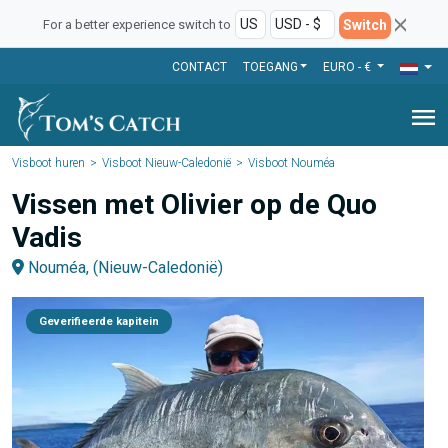
Switch
For a better experience switch to
CONTACT
TOEGANG
EURO - €
menu
Visboot huren
Visboot Nieuw-Caledonië
Visboot Nouméa
Vissen met Olivier op de Quo
Vadis
Nouméa, (Nieuw-Caledonië)
Geverifieerde kapitein