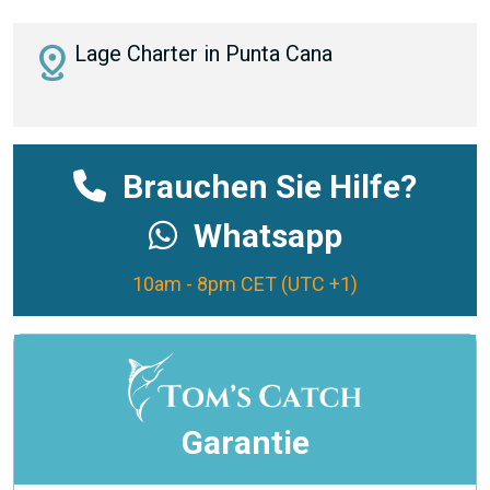
distance
Lage Charter in Punta Cana
Brauchen Sie Hilfe?
Whatsapp
10am - 8pm CET (UTC +1)
Garantie