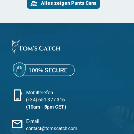
Alles zeigen Punta Cana
phone_iphone
Mobiltelefon
(+34) 651 377 316
(10am - 8pm CET)
mail
E-mail
contact@tomscatch.com