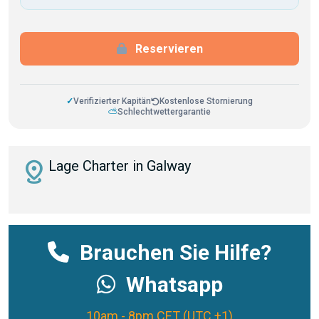
Reservieren
✓
Verifizierter Kapitän
Kostenlose Stornierung
⛅
Schlechtwettergarantie
distance
Lage Charter in Galway
Brauchen Sie Hilfe?
Whatsapp
10am - 8pm CET (UTC +1)