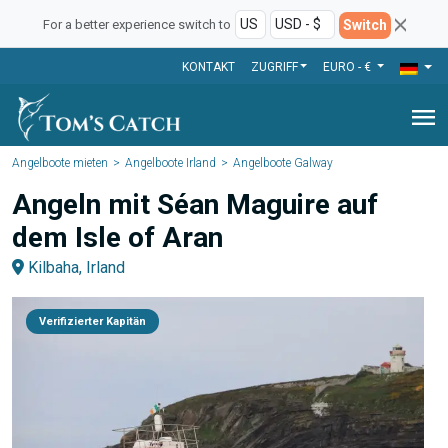
Switch
For a better experience switch to
KONTAKT
ZUGRIFF
EURO - €
menu
Angelboote mieten
Angelboote Irland
Angelboote Galway
Angeln mit Séan Maguire auf
dem Isle of Aran
Kilbaha, Irland
Verifizierter Kapitän