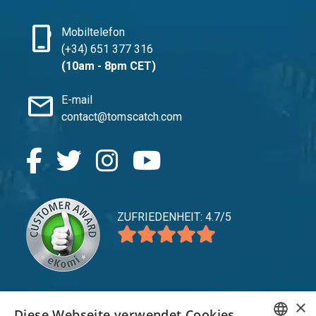
phone_iphone
Mobiltelefon
(+34) 651 377 316
(10am - 8pm CET)
mail
E-mail
contact@tomscatch.com
ZUFRIEDENHEIT: 4.7/5
×
Diese Webseite verwendet Cookies.