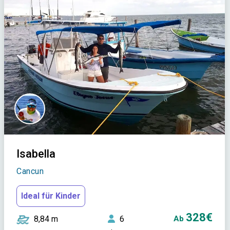
Isabella
Cancun
Ideal für Kinder
328€
8,84 m
6
Ab