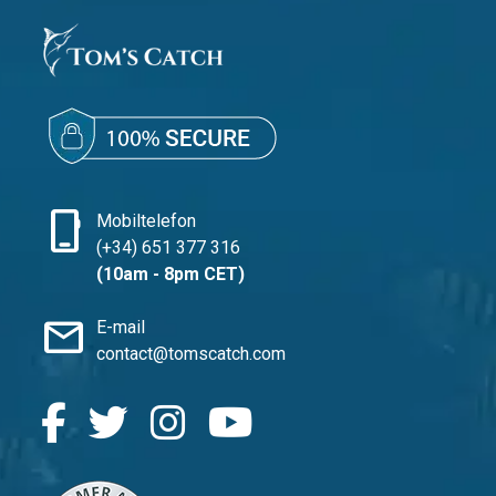
phone_iphone
Mobiltelefon
(+34) 651 377 316
(10am - 8pm CET)
mail
E-mail
contact@tomscatch.com