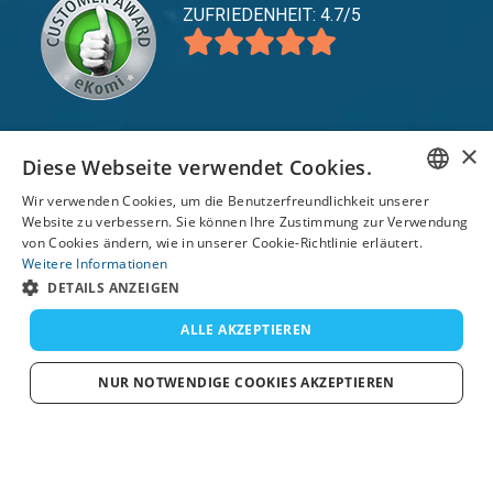
ZUFRIEDENHEIT: 4.7/5
×
Diese Webseite verwendet Cookies.
expand_more
Service
Wir verwenden Cookies, um die Benutzerfreundlichkeit unserer
expand_more
Entdecken Sie
ENGLISH
Website zu verbessern. Sie können Ihre Zustimmung zur Verwendung
von Cookies ändern, wie in unserer Cookie-Richtlinie erläutert.
expand_more
FRENCH
Support
Weitere Informationen
DETAILS ANZEIGEN
DUTCH
GERMAN
ALLE AKZEPTIEREN
© 2026 TomsCatch Charters & Guides S.L. Alle
Rechte vorbehalten.
SPANISH
NUR NOTWENDIGE COOKIES AKZEPTIEREN