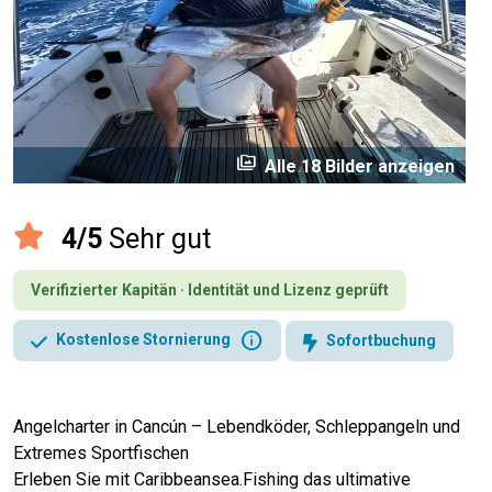
perm_media
Alle 18 Bilder anzeigen
4/5
Sehr gut
Verifizierter Kapitän · Identität und Lizenz geprüft
info
Kostenlose Stornierung
Sofortbuchung
Angelcharter in Cancún – Lebendköder, Schleppangeln und
Extremes Sportfischen
Erleben Sie mit Caribbeansea.Fishing das ultimative