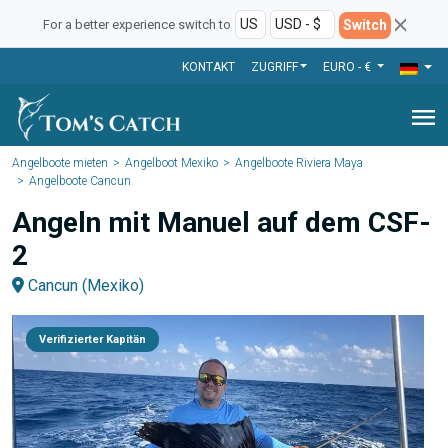
Switch
For a better experience switch to
KONTAKT
ZUGRIFF
EURO - €
menu
Angelboote mieten
Angelboot Mexiko
Angelboote Riviera Maya
Angelboote Cancun
Angeln mit Manuel auf dem CSF-
2
Cancun (Mexiko)
Verifizierter Kapitän