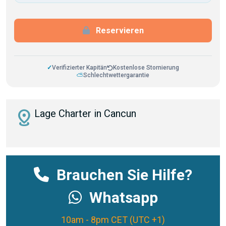
Reservieren
✓
Verifizierter Kapitän
Kostenlose Stornierung
⛅
Schlechtwettergarantie
distance
Lage Charter in Cancun
Brauchen Sie Hilfe?
Whatsapp
10am - 8pm CET (UTC +1)