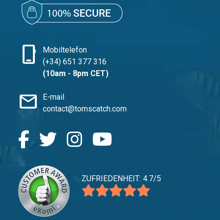
phone_iphone
Mobiltelefon
(+34) 651 377 316
(10am - 8pm CET)
mail
E-mail
contact@tomscatch.com
ZUFRIEDENHEIT: 4.7/5