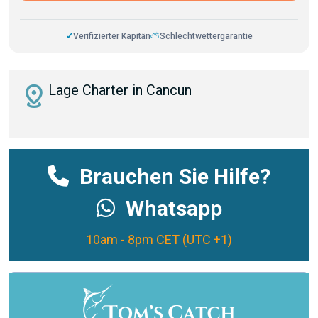
✓
Verifizierter Kapitän
⛅
Schlechtwettergarantie
distance
Lage Charter in Cancun
Brauchen Sie Hilfe?
Whatsapp
10am - 8pm CET (UTC +1)