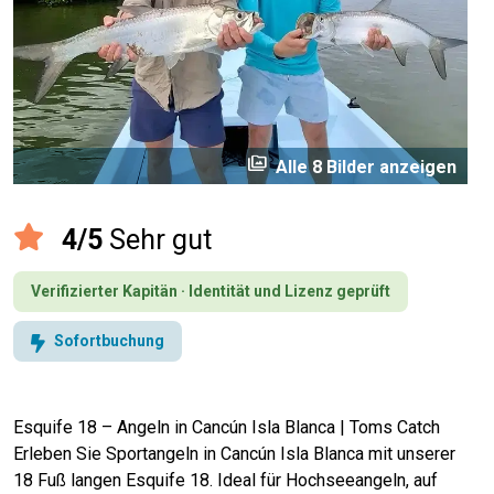
perm_media
Alle 8 Bilder anzeigen
4/5
Sehr gut
Verifizierter Kapitän · Identität und Lizenz geprüft
Sofortbuchung
Esquife 18 – Angeln in Cancún Isla Blanca | Toms Catch
Erleben Sie Sportangeln in Cancún Isla Blanca mit unserer
18 Fuß langen Esquife 18. Ideal für Hochseeangeln, auf