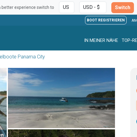
Switch
a better experience switch to
BOOT REGISTRIEREN
AN
IN MEINER NÄHE
TOP-RE
elboote Panama City
en