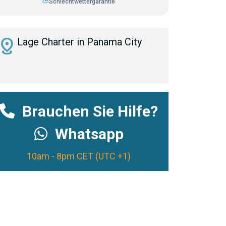
⛅
Schlechtwettergarantie
istance
Lage Charter in Panama City
Brauchen Sie Hilfe?
Whatsapp
10am - 8pm CET (UTC +1)