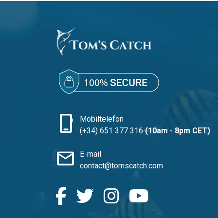
phone_iphone
Mobiltelefon
(+34) 651 377 316
(10am - 8pm CET)
mail
E-mail
contact@tomscatch.com