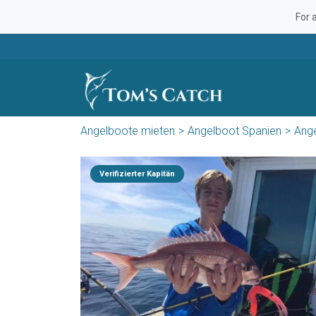
For 
Angelboote mieten
Angelboot Spanien
Ang
Verifizierter Kapitän