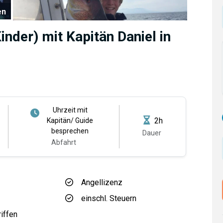
en
inder) mit Kapitän Daniel in
Uhrzeit mit
2h
Kapitän/ Guide
besprechen
Dauer
Abfahrt
Angellizenz
einschl. Steuern
riffen