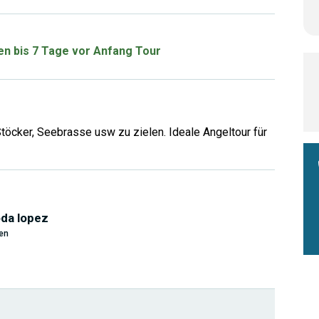
ren bis 7 Tage vor Anfang Tour
d
töcker, Seebrasse usw zu zielen. Ideale Angeltour für
oda lopez
en