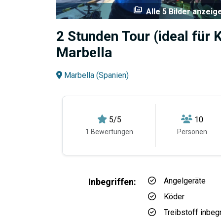
perm_media
Alle 5 Bilder anzeig
2 Stunden Tour (ideal für K
Marbella
Marbella (Spanien)
5/5
10
1 Bewertungen
Personen
Angelgeräte
Inbegriffen:
Köder
Treibstoff inbeg