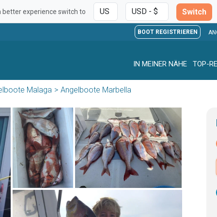
Switch
a better experience switch to
BOOT REGISTRIEREN
AN
IN MEINER NÄHE
TOP-RE
elboote Malaga
Angelboote Marbella