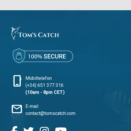
phone_iphone
Mobiltelefon
(+34) 651 377 316
(10am - 8pm CET)
mail
E-mail
contact@tomscatch.com