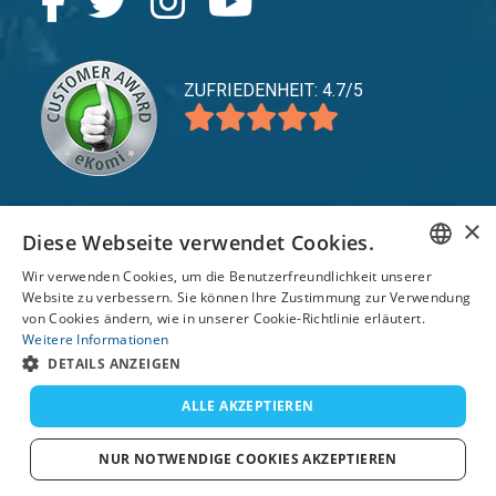
ZUFRIEDENHEIT: 4.7/5
×
Diese Webseite verwendet Cookies.
expand_more
Service
Wir verwenden Cookies, um die Benutzerfreundlichkeit unserer
expand_more
Entdecken Sie
ENGLISH
Website zu verbessern. Sie können Ihre Zustimmung zur Verwendung
von Cookies ändern, wie in unserer Cookie-Richtlinie erläutert.
expand_more
FRENCH
Support
Weitere Informationen
DETAILS ANZEIGEN
DUTCH
GERMAN
ALLE AKZEPTIEREN
© 2026 TomsCatch Charters & Guides S.L. Alle
Rechte vorbehalten.
SPANISH
NUR NOTWENDIGE COOKIES AKZEPTIEREN