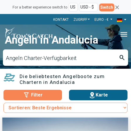
Switch
For a better experience switch to
KONTAKT
ZUGRIFF
EURO - €
menu
Angeln in Andalucia
search
Angeln Charter-Verfügbarkeit
Die beliebtesten Angelboote zum
Chartern in Andalucia
Filter
Karte