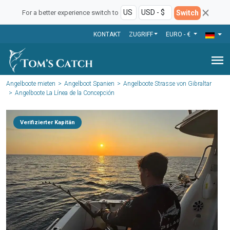
Switch
For a better experience switch to
KONTAKT
ZUGRIFF
EURO - €
menu
Angelboote mieten
Angelboot Spanien
Angelboote Strasse von Gibraltar
Angelboote La Línea de la Concepción
Verifizierter Kapitän