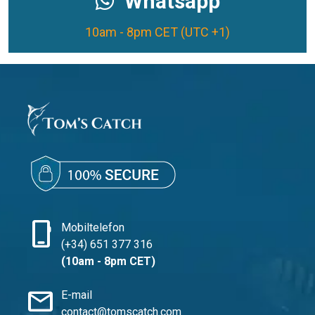
Whatsapp
10am - 8pm CET (UTC +1)
phone_iphone
Mobiltelefon
(+34) 651 377 316
(10am - 8pm CET)
mail
E-mail
contact@tomscatch.com