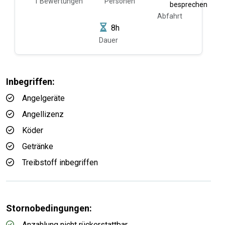
1 Bewertungen
Personen
besprechen
Abfahrt
8h
Dauer
Inbegriffen:
Angelgeräte
Angellizenz
Köder
Getränke
Treibstoff inbegriffen
Stornobedingungen:
Anzahlung nicht rückerstattbar