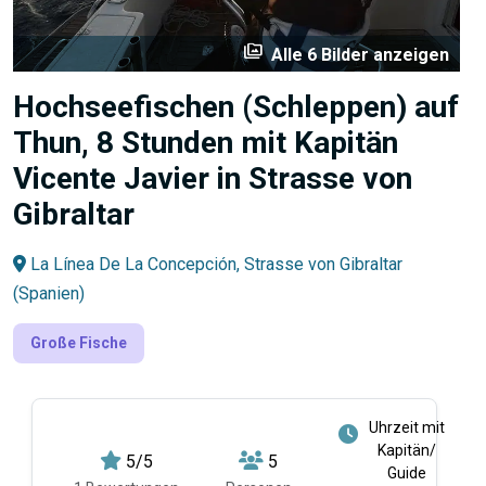
perm_media
Alle 6 Bilder anzeigen
Hochseefischen (Schleppen) auf
Thun, 8 Stunden mit Kapitän
Vicente Javier in Strasse von
Gibraltar
La Línea De La Concepción, Strasse von Gibraltar
(Spanien)
Große Fische
Uhrzeit mit
Kapitän/
5/5
5
Guide