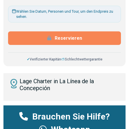
Wählen Sie Datum, Personen und Tour, um den Endpreis zu
sehen.
Reservieren
✓
Verifizierter Kapitän
⛅
Schlechtwettergarantie
distance
Lage Charter in La Línea de la
Concepción
Brauchen Sie Hilfe?