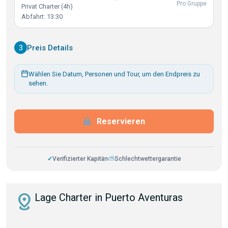
Pro Gruppe
Privat Charter (4h)
Abfahrt: 13:30
3
Preis Details
Wählen Sie Datum, Personen und Tour, um den Endpreis zu
sehen.
Reservieren
✓
Verifizierter Kapitän
⛅
Schlechtwettergarantie
distance
Lage Charter in Puerto Aventuras