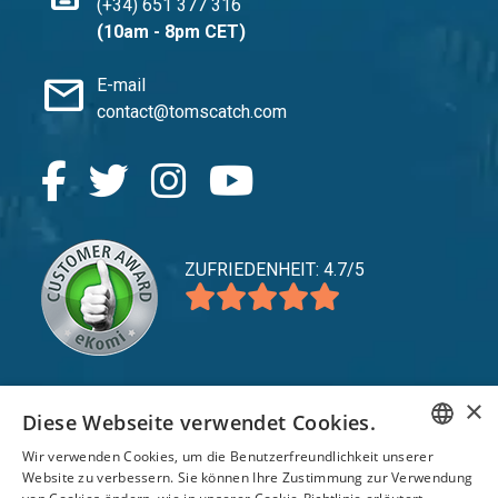
(+34) 651 377 316
(10am - 8pm CET)
mail
E-mail
contact@tomscatch.com
ZUFRIEDENHEIT: 4.7/5
×
Diese Webseite verwendet Cookies.
expand_more
Service
Wir verwenden Cookies, um die Benutzerfreundlichkeit unserer
expand_more
Entdecken Sie
ENGLISH
Website zu verbessern. Sie können Ihre Zustimmung zur Verwendung