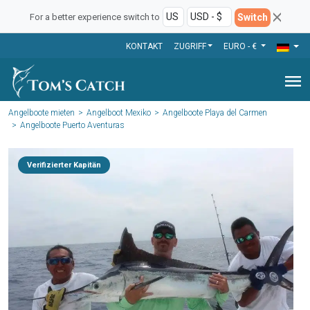
Switch
For a better experience switch to
KONTAKT
ZUGRIFF
EURO - €
menu
Angelboote mieten
Angelboot Mexiko
Angelboote Playa del Carmen
Angelboote Puerto Aventuras
Verifizierter Kapitän