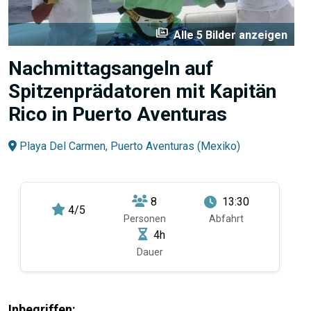
perm_media
Alle 5 Bilder anzeigen
Nachmittagsangeln auf
Spitzenprädatoren mit Kapitän
Rico in Puerto Aventuras
Playa Del Carmen, Puerto Aventuras (Mexiko)
8
13:30
4/5
Personen
Abfahrt
4h
Dauer
Inbegriffen: