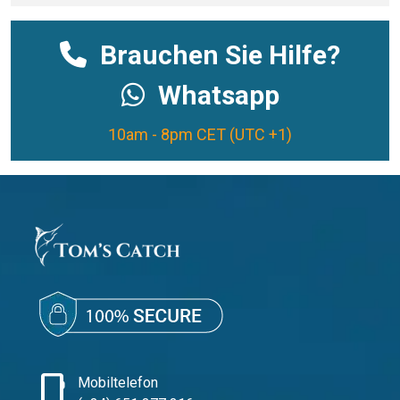
Brauchen Sie Hilfe?
Whatsapp
10am - 8pm CET (UTC +1)
phone_iphone
Mobiltelefon