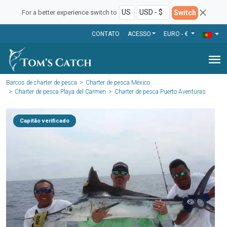
Switch
For a better experience switch to
CONTATO
ACESSO
EURO - €
menu
Barcos de charter de pesca
Charter de pesca México
Charter de pesca Playa del Carmen
Charter de pesca Puerto Aventuras
Capitão verificado