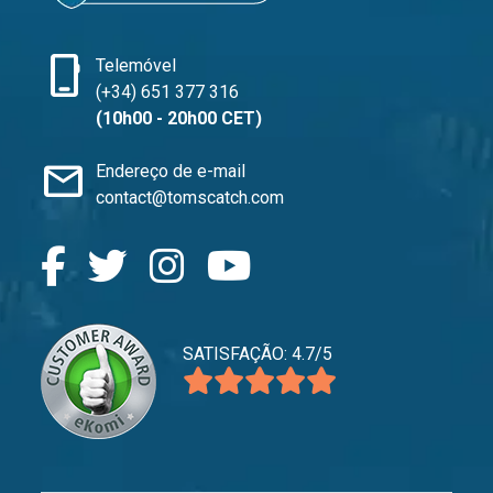
phone_iphone
Telemóvel
(+34) 651 377 316
(10h00 - 20h00 CET)
mail
Endereço de e-mail
contact@tomscatch.com
SATISFAÇÃO: 4.7/5