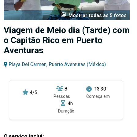
perm_media
Mostrar todas as 5 fotos
Viagem de Meio dia (Tarde) com
o Capitão Rico em Puerto
Aventuras
Playa Del Carmen, Puerto Aventuras (México)
8
13:30
4/5
Pessoas
Começa em
4h
Duração
O serviço inclui: