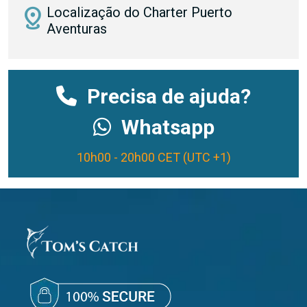
distance
Localização do Charter Puerto
Aventuras
Precisa de ajuda?
Whatsapp
10h00 - 20h00 CET (UTC +1)