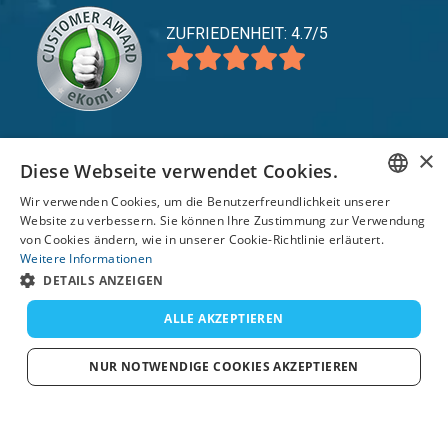
ZUFRIEDENHEIT: 4.7/5
×
Diese Webseite verwendet Cookies.
expand_more
Service
Wir verwenden Cookies, um die Benutzerfreundlichkeit unserer
expand_more
Entdecken Sie
ENGLISH
Website zu verbessern. Sie können Ihre Zustimmung zur Verwendung
von Cookies ändern, wie in unserer Cookie-Richtlinie erläutert.
expand_more
FRENCH
Support
Weitere Informationen
DETAILS ANZEIGEN
DUTCH
GERMAN
ALLE AKZEPTIEREN
© 2026 TomsCatch Charters & Guides S.L. Alle
Rechte vorbehalten.
SPANISH
NUR NOTWENDIGE COOKIES AKZEPTIEREN