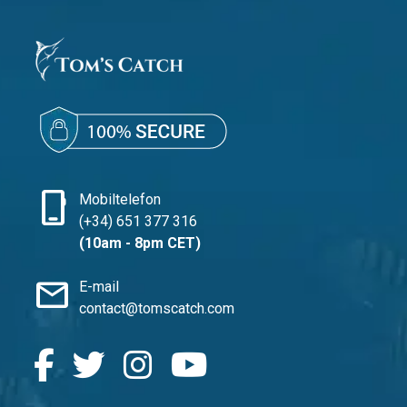
phone_iphone
Mobiltelefon
(+34) 651 377 316
(10am - 8pm CET)
mail
E-mail
contact@tomscatch.com