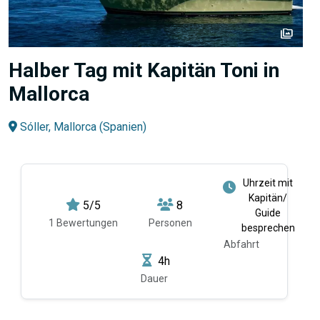
perm_media
Halber Tag mit Kapitän Toni in
Mallorca
Sóller, Mallorca (Spanien)
Uhrzeit mit
Kapitän/
5/5
8
Guide
1 Bewertungen
Personen
besprechen
Abfahrt
4h
Dauer