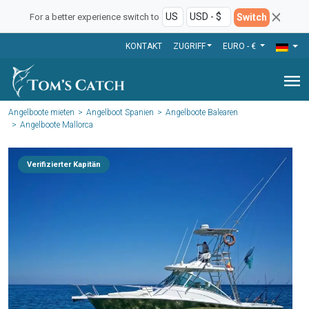
Switch
For a better experience switch to
KONTAKT
ZUGRIFF
EURO - €
menu
Angelboote mieten
Angelboot Spanien
Angelboote Balearen
Angelboote Mallorca
Verifizierter Kapitän