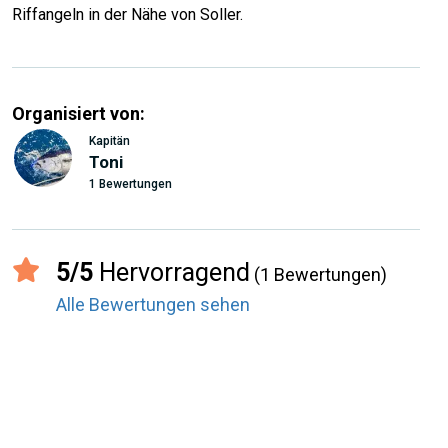
Riffangeln in der Nähe von Soller.
Organisiert von:
Kapitän
Toni
1 Bewertungen
5/5
Hervorragend
(1 Bewertungen)
Alle Bewertungen sehen
record_voice_over
Bewertungen von den Usern