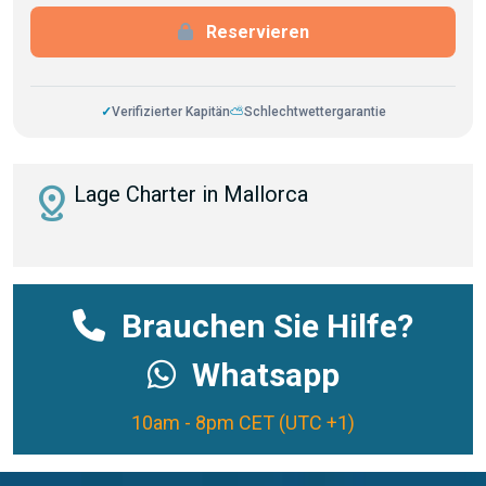
Reservieren
✓
Verifizierter Kapitän
⛅
Schlechtwettergarantie
distance
Lage Charter in Mallorca
Brauchen Sie Hilfe?
Whatsapp
10am - 8pm CET (UTC +1)