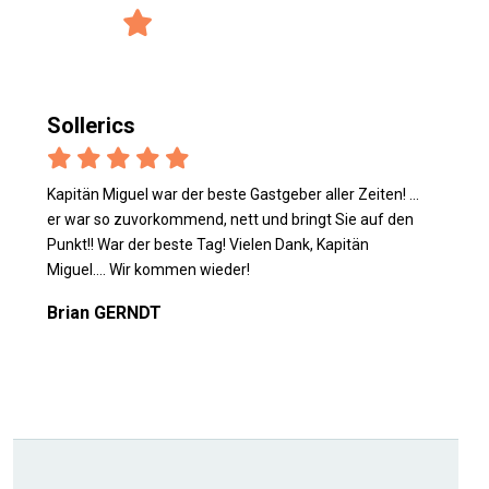
4/5 Bewertung
verified_user
2925 Bewertungen
Sollerics
Kapitän Miguel war der beste Gastgeber aller Zeiten! ...
er war so zuvorkommend, nett und bringt Sie auf den
Punkt!! War der beste Tag! Vielen Dank, Kapitän
Miguel…. Wir kommen wieder!
Brian GERNDT