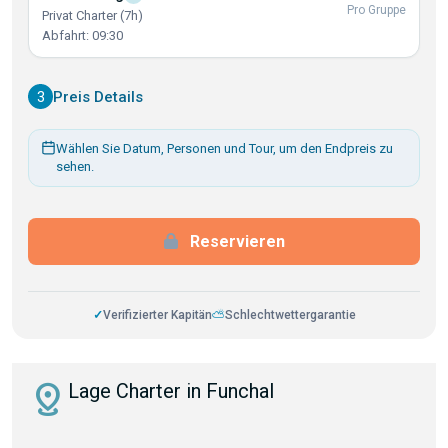
Pro Gruppe
Privat Charter (7h)
Abfahrt: 09:30
3
Preis Details
Wählen Sie Datum, Personen und Tour, um den Endpreis zu
sehen.
Reservieren
✓
Verifizierter Kapitän
⛅
Schlechtwettergarantie
distance
Lage Charter in Funchal