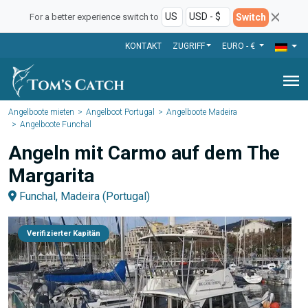
Switch
For a better experience switch to
KONTAKT
ZUGRIFF
EURO - €
menu
Angelboote mieten
Angelboot Portugal
Angelboote Madeira
Angelboote Funchal
Angeln mit Carmo auf dem The
Margarita
Funchal, Madeira (Portugal)
Verifizierter Kapitän