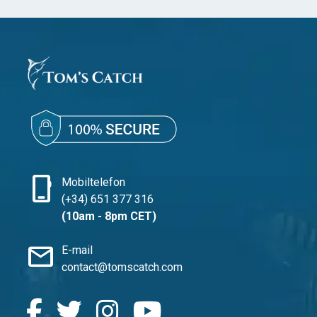
phone_iphone
Mobiltelefon
(+34) 651 377 316
(10am - 8pm CET)
mail
E-mail
contact@tomscatch.com