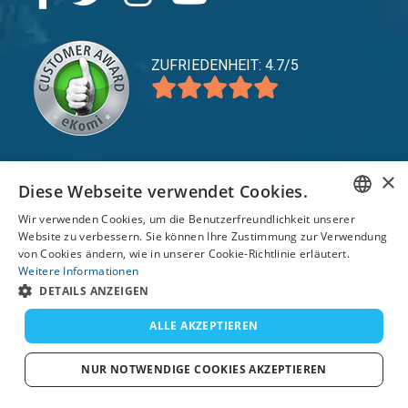
ZUFRIEDENHEIT: 4.7/5
×
Diese Webseite verwendet Cookies.
expand_more
Service
Wir verwenden Cookies, um die Benutzerfreundlichkeit unserer
expand_more
Entdecken Sie
ENGLISH
Website zu verbessern. Sie können Ihre Zustimmung zur Verwendung
von Cookies ändern, wie in unserer Cookie-Richtlinie erläutert.
expand_more
FRENCH
Support
Weitere Informationen
DETAILS ANZEIGEN
DUTCH
GERMAN
ALLE AKZEPTIEREN
© 2026 TomsCatch Charters & Guides S.L. Alle
Rechte vorbehalten.
SPANISH
NUR NOTWENDIGE COOKIES AKZEPTIEREN