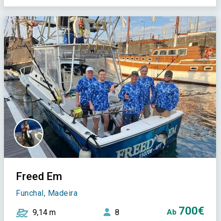
Freed Em
Funchal, Madeira
700€
9,14 m
8
Ab