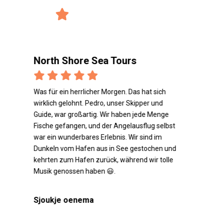
4/5 Bewertung
verified_user
2925 Bewertungen
North Shore Sea Tours
Nort
g
Was für ein herrlicher Morgen. Das hat sich
Capitai
wirklich gelohnt. Pedro, unser Skipper und
refaire
Guide, war großartig. Wir haben jede Menge
Fische gefangen, und der Angelausflug selbst
Matth
war ein wunderbares Erlebnis. Wir sind im
Dunkeln vom Hafen aus in See gestochen und
kehrten zum Hafen zurück, während wir tolle
Musik genossen haben 😃.
Sjoukje oenema