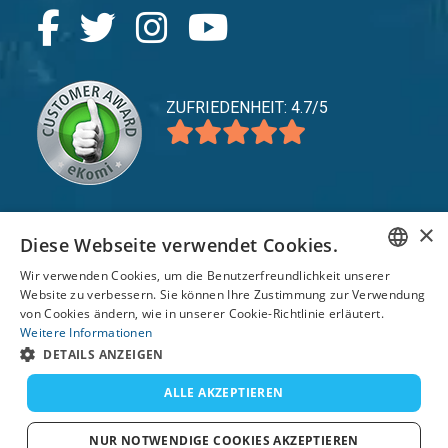
ZUFRIEDENHEIT: 4.7/5
×
Diese Webseite verwendet Cookies.
expand_more
Service
Wir verwenden Cookies, um die Benutzerfreundlichkeit unserer
expand_more
Entdecken Sie
ENGLISH
Website zu verbessern. Sie können Ihre Zustimmung zur Verwendung
von Cookies ändern, wie in unserer Cookie-Richtlinie erläutert.
expand_more
FRENCH
Support
Weitere Informationen
DETAILS ANZEIGEN
DUTCH
GERMAN
ALLE AKZEPTIEREN
© 2026 TomsCatch Charters & Guides S.L. Alle
Rechte vorbehalten.
SPANISH
NUR NOTWENDIGE COOKIES AKZEPTIEREN