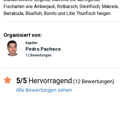
Fischarten wie Amberjack, Rotbarsch, Steinfisch, Makrele,
Barrakuda, Bluefish, Bonito und Litle Thunfisch fangen
Organisiert von:
Kapitän
Pedro Pacheco
12 Bewertungen
5/5
Hervorragend
(12 Bewertungen)
Alle Bewertungen sehen
record_voice_over
Bewertungen von den Usern