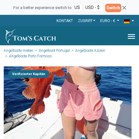
Switch
For a better experience switch to
KONTAKT
ZUGRIFF
EURO - €
menu
Angelboote mieten
Angelboot Portugal
Angelboote Azoren
Angelboote Porto Formoso
Verifizierter Kapitän