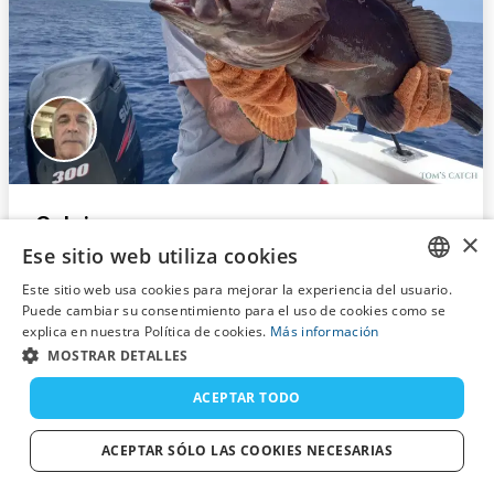
Celaje
×
Ese sitio web utiliza cookies
Samara, Costa Rica
Este sitio web usa cookies para mejorar la experiencia del usuario.
562€
9,14 m
4
Desde
ENGLISH
Puede cambiar su consentimiento para el uso de cookies como se
explica en nuestra Política de cookies.
Más información
Depósito no reembolsable
FRENCH
MOSTRAR DETALLES
Reserva ahora
DUTCH
ACEPTAR TODO
GERMAN
ACEPTAR SÓLO LAS COOKIES NECESARIAS
SPANISH