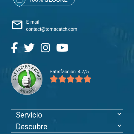
mail
E-mail
contact@tomscatch.com
Satisfacción: 4.7/5
expand_more
Servicio
expand_more
Descubre