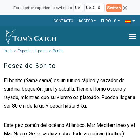
Switch
For a better experience switch to
CONTACTO
ACCESO
EURO - €
menu
Inicio
Especies de peces
Bonito
Pesca de Bonito
El bonito (
Sarda sarda
) es un túnido rápido y cazador de
sardina, boquerón, jurel y caballa. Tiene el lomo oscuro y
rayado, mientras que su vientre es plateado. Pueden llegar a
ser 80 cm de largo y pesar hasta 8 kg.
Este pez común del océano Atlántico, Mar Mediterráneo y el
Mar Negro. Se le captura sobre todo a curricán (trolling)