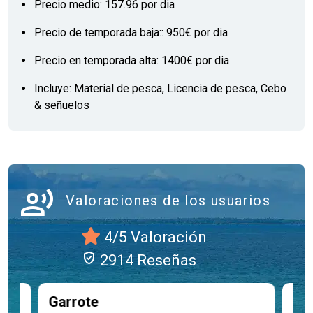
Precio medio: 157.96 por dia
Precio de temporada baja:: 950€ por dia
Precio en temporada alta: 1400€ por dia
Incluye: Material de pesca, Licencia de pesca, Cebo
& señuelos
record_voice_over
Valoraciones de los usuarios
4/5 Valoración
verified_user
2914 Reseñas
Garrote
Llo