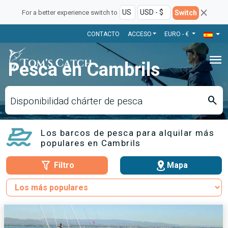
Switch
For a better experience switch to
CONTACTO
ACCESO
EURO - €
menu
Pesca en Cambrils
search
Disponibilidad chárter de pesca
Los barcos de pesca para alquilar más
populares en Cambrils
Filtro
Mapa