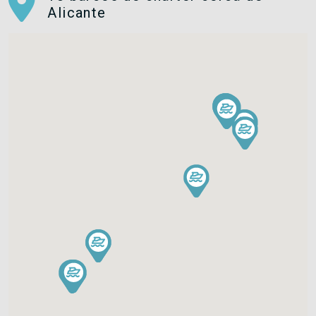
Alicante