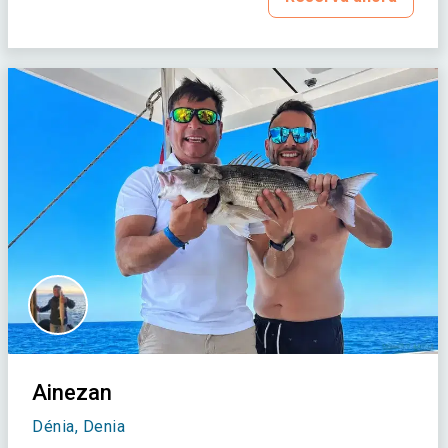
Ainezan
Dénia, Denia