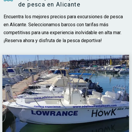
de pesca en Alicante
Encuentra los mejores precios para excursiones de pesca
en Alicante. Seleccionamos barcos con tarifas más
competitivas para una experiencia inolvidable en alta mar.
¡Reserva ahora y disfruta de la pesca deportiva!