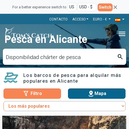
Switch
For a better experience switch to
CONTACTO
ACCESO
EURO - €
menu
Pesca en Alicante
search
Disponibilidad chárter de pesca
Los barcos de pesca para alquilar más
populares en Alicante
Filtro
Mapa