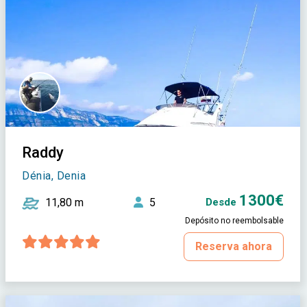
Raddy
Dénia, Denia
1300€
11,80 m
5
Desde
Depósito no reembolsable
Reserva ahora