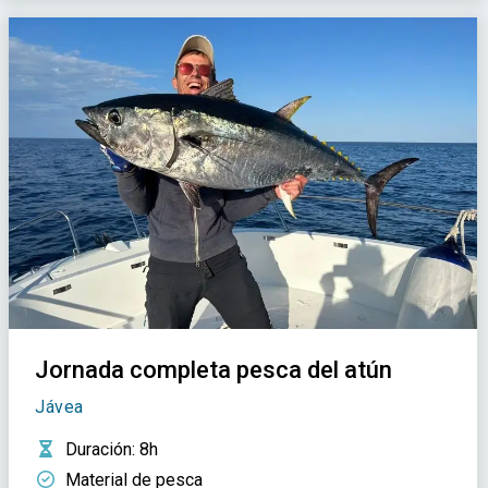
Jornada completa pesca del atún
Jávea
Duración
: 8h
Material de pesca