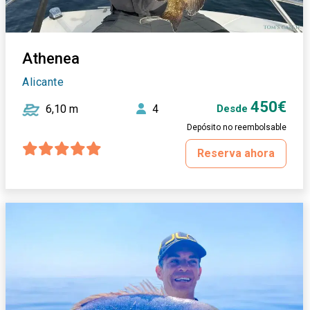
Athenea
Alicante
450€
6,10 m
4
Desde
Depósito no reembolsable
Reserva ahora