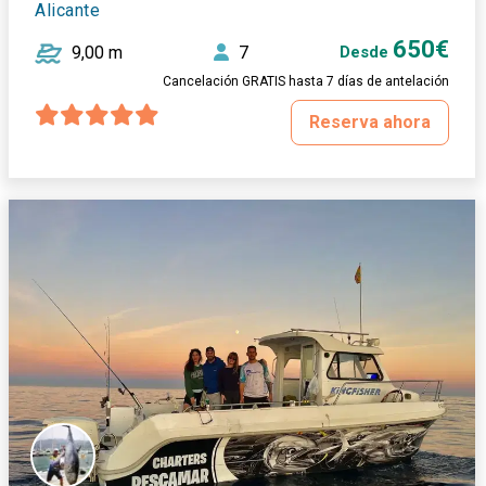
Alicante
650€
9,00 m
7
Desde
Cancelación GRATIS hasta 7 días de antelación
Reserva ahora