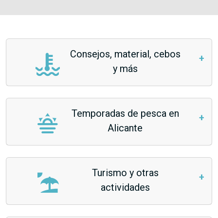
Consejos, material, cebos
y más
Temporadas de pesca en
Alicante
Turismo y otras
actividades