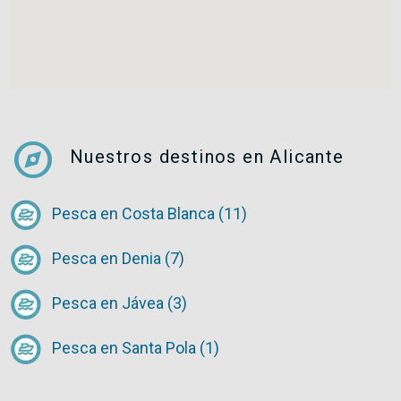
explore
Nuestros destinos en Alicante
Pesca en Costa Blanca (11)
Pesca en Denia (7)
Pesca en Jávea (3)
Pesca en Santa Pola (1)