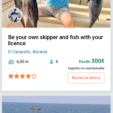
Be your own skipper and fish with your
licence
El Campello, Alicante
300€
6,50 m
4
Desde
Depósito no reembolsable
Reserva ahora