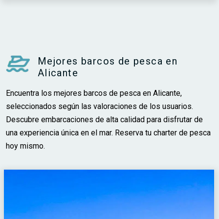
Mejores barcos de pesca en
Alicante
Encuentra los mejores barcos de pesca en Alicante,
seleccionados según las valoraciones de los usuarios.
Descubre embarcaciones de alta calidad para disfrutar de
una experiencia única en el mar. Reserva tu charter de pesca
hoy mismo.