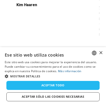
 lo
Tono
Kim Haaren
y pu
sobr
posi
capt
impr
la...
Nie
×
Ese sitio web utiliza cookies
Este sitio web usa cookies para mejorar la experiencia del usuario.
ENGLISH
Puede cambiar su consentimiento para el uso de cookies como se
explica en nuestra Política de cookies.
Más información
FRENCH
MOSTRAR DETALLES
DUTCH
ACEPTAR TODO
GERMAN
Preguntas frecuentes sobre pescar
en Alicante
ACEPTAR SÓLO LAS COOKIES NECESARIAS
SPANISH