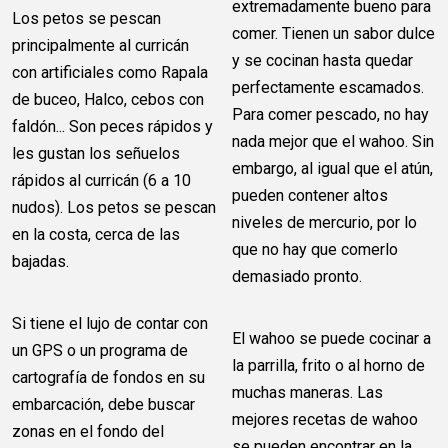
extremadamente bueno para
Los petos se pescan
comer. Tienen un sabor dulce
principalmente al curricán
y se cocinan hasta quedar
con artificiales como Rapala
perfectamente escamados.
de buceo, Halco, cebos con
Para comer pescado, no hay
faldón... Son peces rápidos y
nada mejor que el wahoo. Sin
les gustan los señuelos
embargo, al igual que el atún,
rápidos al curricán (6 a 10
pueden contener altos
nudos). Los petos se pescan
niveles de mercurio, por lo
en la costa, cerca de las
que no hay que comerlo
bajadas.
demasiado pronto.
Si tiene el lujo de contar con
El wahoo se puede cocinar a
un GPS o un programa de
la parrilla, frito o al horno de
cartografía de fondos en su
muchas maneras. Las
embarcación, debe buscar
mejores recetas de wahoo
zonas en el fondo del
se pueden encontrar en la