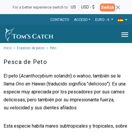
Switch
For a better experience switch to
CONTACTO
ACCESO
EURO - €
menu
Inicio
Especies de peces
Peto
Pesca de Peto
El peto (
Acanthocybium solandri
) o
wahoo
, también se le
llama
Ono
en Hawaii (traducido significa "
delicioso
"). Es una
especie muy apreciada por los pescadores por sus carnes
deliciosas, pero también por su impresionante fuerza,
su velocidad y sus dientes afilados.
Esta especie habita mares subtropicales y tropicales, sobre