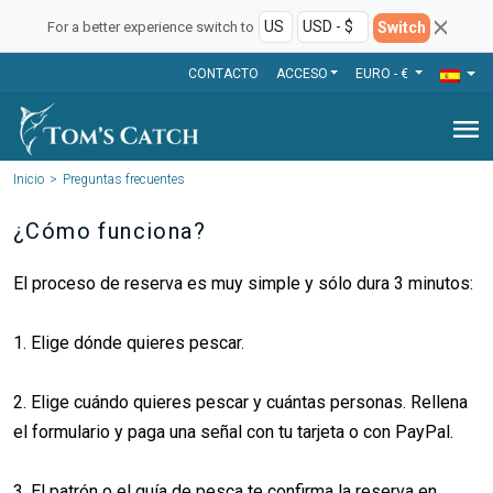
Switch
For a better experience switch to
CONTACTO
ACCESO
EURO - €
menu
Inicio
Preguntas frecuentes
¿Cómo funciona?
El proceso de reserva es muy simple y sólo dura 3 minutos:
1. Elige dónde quieres pescar.
2. Elige cuándo quieres pescar y cuántas personas. Rellena
el formulario y paga una señal con tu tarjeta o con PayPal.
3. El patrón o el guía de pesca te confirma la reserva en