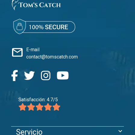
mail
E-mail
contact@tomscatch.com
Satisfacción: 4.7/5
expand_more
Servicio