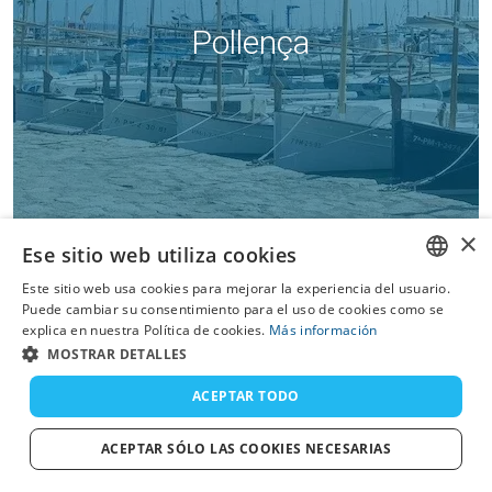
Pollença
×
Ese sitio web utiliza cookies
Este sitio web usa cookies para mejorar la experiencia del usuario.
ENGLISH
LOS MEJORES SPINNING
Puede cambiar su consentimiento para el uso de cookies como se
explica en nuestra Política de cookies.
Más información
FRENCH
CHARTERS DE PESCA
MOSTRAR DETALLES
DUTCH
ACEPTAR TODO
GERMAN
ACEPTAR SÓLO LAS COOKIES NECESARIAS
SPANISH