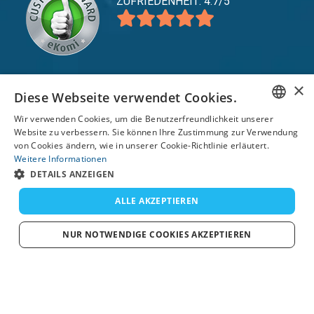
ZUFRIEDENHEIT: 4.7/5
×
Diese Webseite verwendet Cookies.
expand_more
Service
Wir verwenden Cookies, um die Benutzerfreundlichkeit unserer
expand_more
Entdecken Sie
ENGLISH
Website zu verbessern. Sie können Ihre Zustimmung zur Verwendung
von Cookies ändern, wie in unserer Cookie-Richtlinie erläutert.
expand_more
FRENCH
Support
Weitere Informationen
DETAILS ANZEIGEN
DUTCH
GERMAN
ALLE AKZEPTIEREN
© 2026 TomsCatch Charters & Guides S.L. Alle
Rechte vorbehalten.
SPANISH
NUR NOTWENDIGE COOKIES AKZEPTIEREN