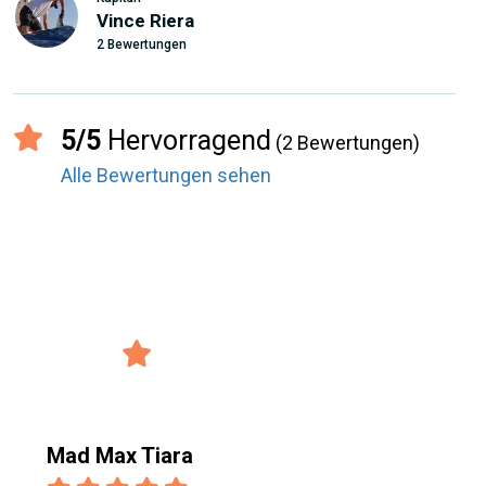
Vince Riera
2 Bewertungen
5/5
Hervorragend
(2 Bewertungen)
Alle Bewertungen sehen
record_voice_over
Bewertungen von den Usern
4/5 Bewertung
verified_user
2925 Bewertungen
Mad Max Tiara