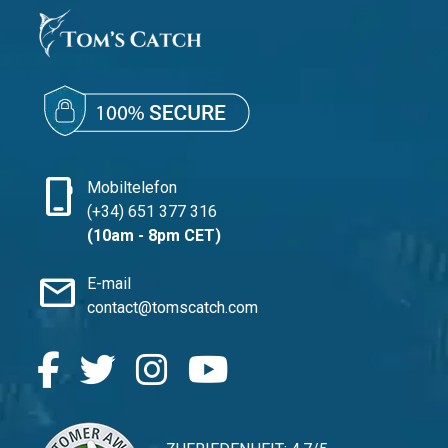
phone_iphone
Mobiltelefon
(+34) 651 377 316
(10am - 8pm CET)
mail
E-mail
contact@tomscatch.com