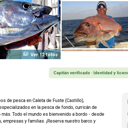
perm_media
Ver 12 fotos
Capitán verificado · Identidad y lic
os de pesca en Caleta de Fuste (Castillo),
 especializados en la pesca de fondo, curricán de
cho más. Todo el mundo es bienvenido a bordo - desde
, empresas y familias. ¡Reserva nuestro barco y