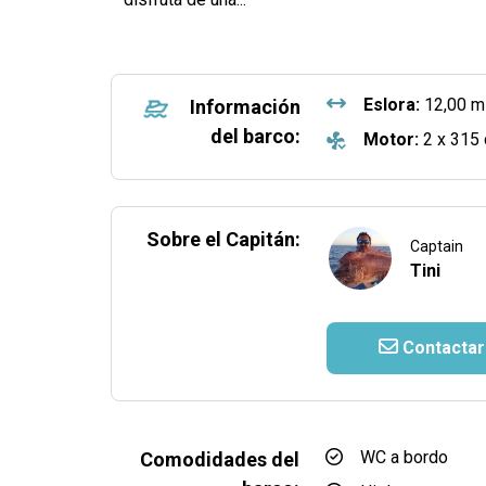
Eslora:
12,00 m
Información
del barco:
Motor:
2 x 315 
Sobre el Capitán:
Captain
Tini
Contactar
WC a bordo
Comodidades del