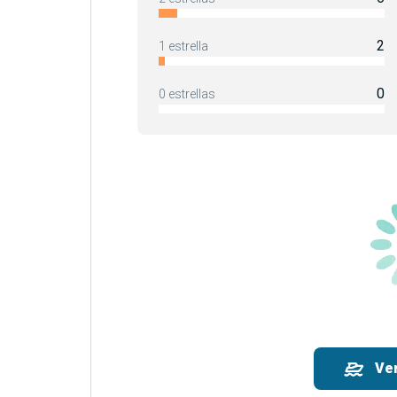
2
1 estrella
0
0 estrellas
Ve