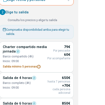
2
Elige tu salida
Consulta los precios y elige tu salida
Comprueba disponibilidad arriba para elegir tu
salida.
Charter compartido media
79€
Por pescador
jornada
i
60€
Barco compartido (4h)
Por acompañante
Inicio: 09:00
Salida mínimo 5
personas
i
Salida de 4
horas
650€
i
hasta 7 personas
Barco completo (4h)
+70€
Inicio: 09:00
cada persona
adicional
Salida de 6
horas
850€
i