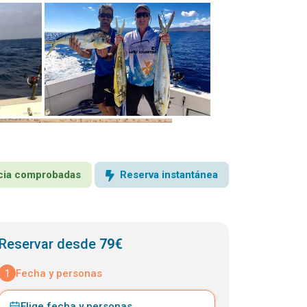
encia comprobadas
Reserva instantánea
Reservar desde
79€
1
Fecha y personas
Elige fecha y personas
⌄