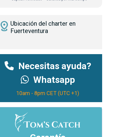
istance
Ubicación del charter en
Fuerteventura
Necesitas ayuda?
Whatsapp
10am - 8pm CET (UTC +1)