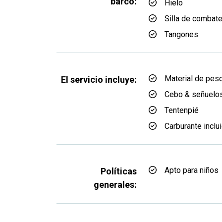
barco:
Hielo
Silla de combat
Tangones
Material de pes
El servicio incluye:
Cebo & señuelo
Tentenpié
Carburante inclu
Apto para niños
Políticas
generales: