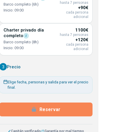
hasta 7 personas
Barco completo (6h)
+90€
Inicio: 09:00
cada persona
adicional
Charter privado día
1100€
hasta 7 personas
completo
i
+120€
Barco completo (8h)
cada persona
Inicio: 09:00
adicional
3
Precio
Elige fecha, personas y salida para ver el precio
final.
Reservar
✓
Capitán verificado
⛅
Garantía por mal tiempo