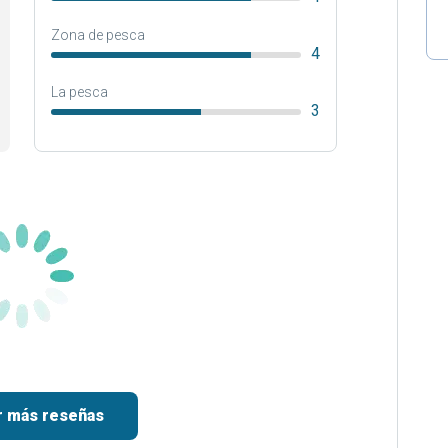
Zona de pesca
4
La pesca
3
r más reseñas