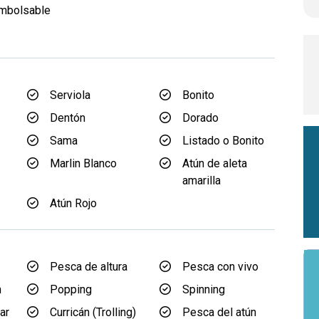
embolsable
d
Serviola
Bonito
Dentón
Dorado
Sama
Listado o Bonito
Marlin Blanco
Atún de aleta
amarilla
Atún Rojo
Pesca de altura
Pesca con vivo
n
Popping
Spinning
ar
Curricán (Trolling)
Pesca del atún