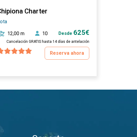
Chipiona Charter
ota
625€
12,00 m
10
Desde
Cancelación GRATIS hasta 14 días de antelación
Reserva ahora