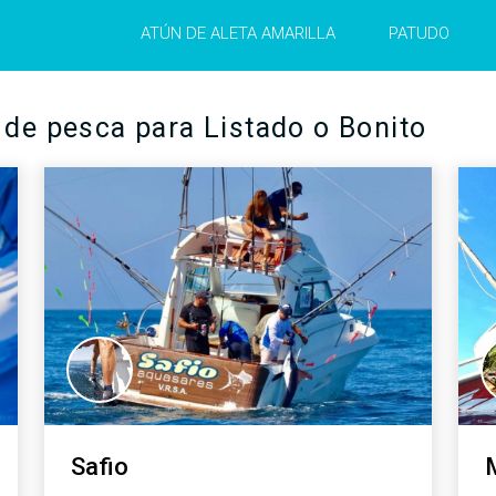
INFO >
ATÚN DE ALETA AMARILLA
PATUDO
MÁS INFO >
 de pesca para Listado o Bonito
Safio