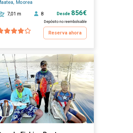
aatea, Moorea
856€
7,01 m
8
Desde
Depósito no reembolsable
Reserva ahora