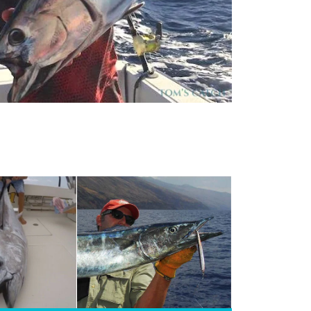
ybium solandri
) o
se le llama
Ono
cido significa
una especie muy
os pescadores
eliciosas, pero
impresionante
d.
NFO >