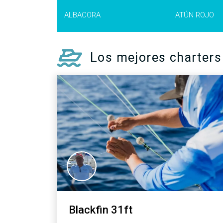
MÁS 
ALBACORA
ATÚN ROJO
INFO >
Los mejores charters
Blackfin 31ft