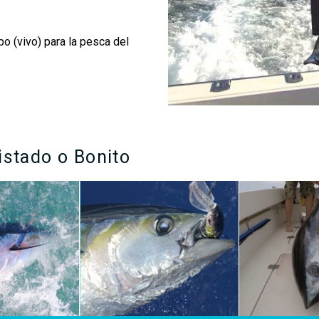
o (vivo) para la pesca del
istado o Bonito
 amarilla
El patudo (
Thunnus obesus),
en
El peto (
Acanthoc
res
) es una
Canarias conocido como la
tuna
,
wahoo
, también 
que se encuentra
forma parte de la familia de los
en Hawaii (tradu
cales y
túnidos, junto con el atún rojo, el
"
delicioso
"). Es 
Es mas pequeño
atún de aleta amarilla y la
apreciada por l
 el patudo. Se le
albacora. Pueden sobrepasar los
por sus carnes d
atamente por sus
2 metros y pesar hasta 200kg.
también por su 
rsal y anal de
Este pez pelágico se le pesca en
fuerza y velocida
tenso.
los mares templados y trópicos
(excepto el Mediterráneo). El
curricán (trolling) es la mejor
MÁS I
técnica para pescarlo.