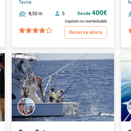
Tavira
M
400€
8,50 m
5
Desde
Depósito no reembolsable
Reserva ahora