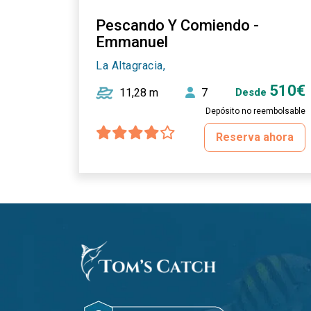
Pescando Y Comiendo -
Emmanuel
La Altagracia,
510€
11,28 m
7
Desde
Depósito no reembolsable
Reserva ahora