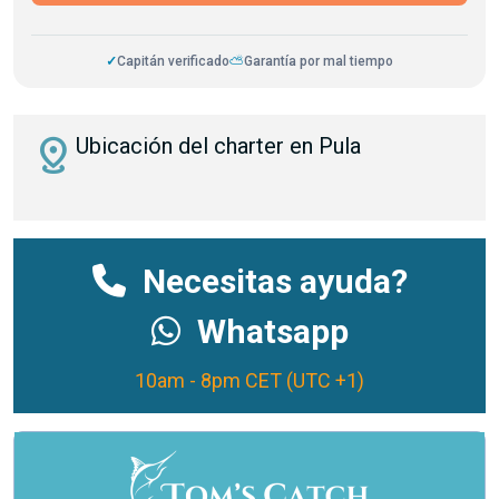
✓
Capitán verificado
⛅
Garantía por mal tiempo
distance
Ubicación del charter en Pula
Necesitas ayuda?
Whatsapp
10am - 8pm CET (UTC +1)