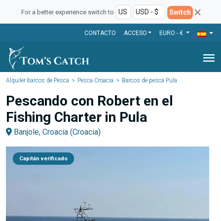
Switch
For a better experience switch to
CONTACTO
ACCESO
EURO - €
menu
Alquiler barcos de Pesca
Pesca Croacia
Barcos de pesca Pula
Pescando con Robert en el
Fishing Charter in Pula
Banjole, Croacia (Croacia)
Capitán verificado