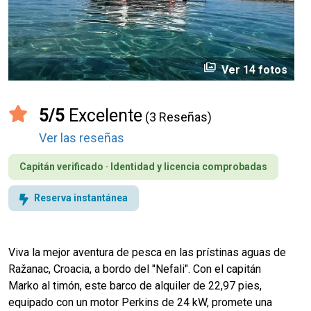
perm_media
Ver 14 fotos
5/5
Excelente
(3 Reseñas)
Ver las reseñas
Capitán verificado · Identidad y licencia comprobadas
Reserva instantánea
Viva la mejor aventura de pesca en las prístinas aguas de
Ražanac, Croacia, a bordo del "Nefali". Con el capitán
Marko al timón, este barco de alquiler de 22,97 pies,
equipado con un motor Perkins de 24 kW, promete una