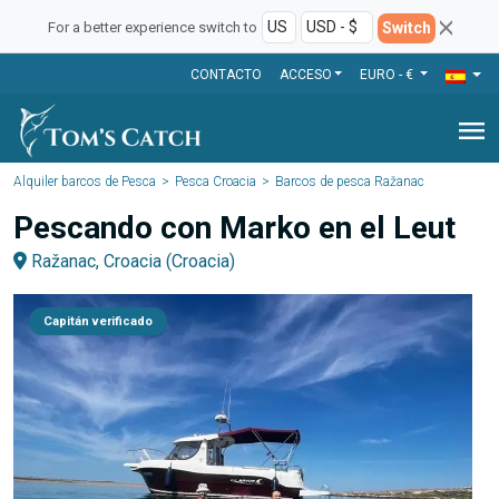
Switch
For a better experience switch to
CONTACTO
ACCESO
EURO - €
menu
Alquiler barcos de Pesca
Pesca Croacia
Barcos de pesca Ražanac
Pescando con Marko en el Leut
Ražanac, Croacia (Croacia)
Capitán verificado