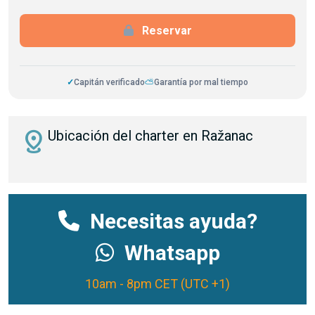
Reservar
✓
Capitán verificado
⛅
Garantía por mal tiempo
distance
Ubicación del charter en Ražanac
Necesitas ayuda?
Whatsapp
10am - 8pm CET (UTC +1)