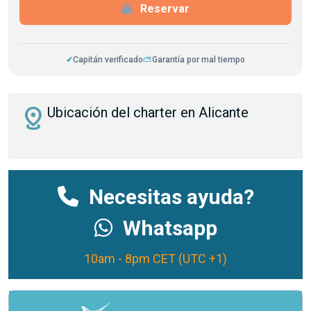
Reservar
✓
Capitán verificado
⛅
Garantía por mal tiempo
distance
Ubicación del charter en Alicante
Necesitas ayuda?
Whatsapp
10am - 8pm CET (UTC +1)