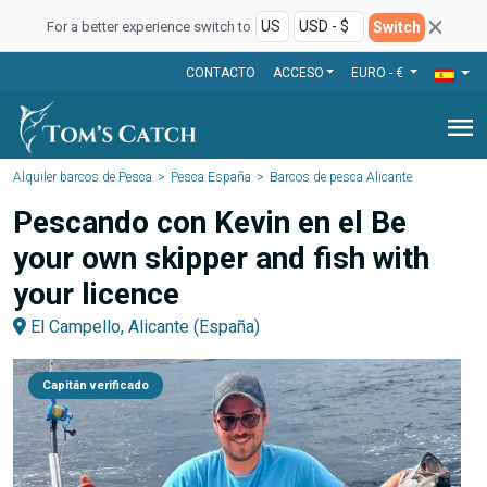
Switch
For a better experience switch to
CONTACTO
ACCESO
EURO - €
menu
Alquiler barcos de Pesca
Pesca España
Barcos de pesca Alicante
Pescando con Kevin en el Be
your own skipper and fish with
your licence
El Campello, Alicante (España)
Capitán verificado