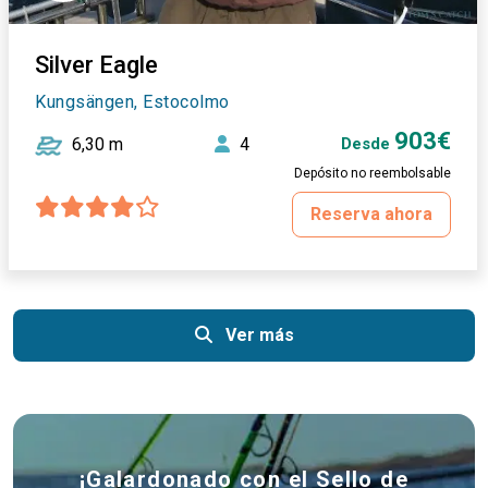
Silver Eagle
Kungsängen, Estocolmo
903€
6,30 m
4
Desde
Depósito no reembolsable
Reserva ahora
Ver más
¡Galardonado con el Sello de