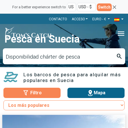
Switch
For a better experience switch to
CONTACTO
ACCESO
EURO - €
menu
Pesca en Suecia
search
Disponibilidad chárter de pesca
Los barcos de pesca para alquilar más
populares en Suecia
Filtro
Mapa