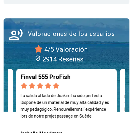
record_voice_over
Valoraciones de los usuarios
4/5 Valoración
verified_user
2914 Reseñas
Finval 555 ProFish
Fin
La salida al lado de Joakim ha sido perfecta.
¡Sup
la
Dispone de un material de muy alta calidad y es
expl
muy pedagógico. Renouvellerons l'expérience
los n
lors de notre projet passage en Suède.
Gui