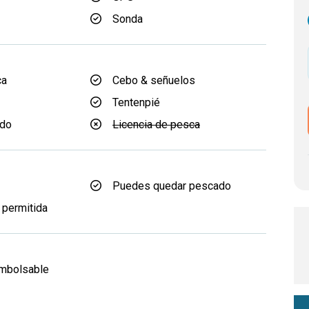
Sonda
ca
Cebo & señuelos
Tentenpié
ido
Licencia de pesca
Puedes quedar pescado
 permitida
d
embolsable