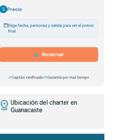
3
Precio
Elige fecha, personas y salida para ver el precio
final.
Reservar
✓
Capitán verificado
⛅
Garantía por mal tiempo
istance
Ubicación del charter en
Guanacaste