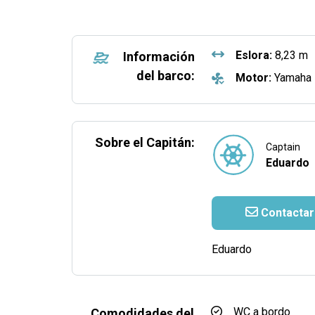
Eslora:
8,23 m
Información
del barco:
Motor:
Yamaha
Sobre el Capitán:
Captain
Eduardo
Contactar
Eduardo
WC a bordo
Comodidades del