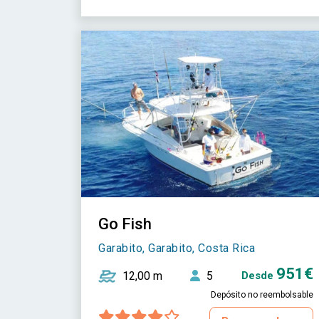
Go Fish
Garabito, Garabito, Costa Rica
951€
12,00 m
5
Desde
Depósito no reembolsable