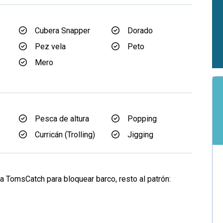
Cubera Snapper
Dorado
Pez vela
Peto
Mero
Pesca de altura
Popping
Curricán (Trolling)
Jigging
a TomsCatch para bloquear barco, resto al patrón: