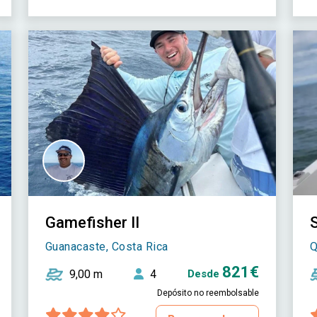
Gamefisher II
S
Guanacaste, Costa Rica
Q
821€
9,00 m
4
Desde
Depósito no reembolsable