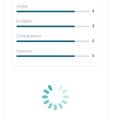
Global
4
El capitán
4
Zona de pesca
4
La pesca
4