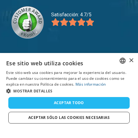
Satisfacción: 4.7/5
expand_more
Servicio
×
Ese sitio web utiliza cookies
expand_more
Descubre
Este sitio web usa cookies para mejorar la experiencia del usuario.
ENGLISH
Puede cambiar su consentimiento para el uso de cookies como se
expand_more
Soporte
explica en nuestra Política de cookies.
Más información
FRENCH
MOSTRAR DETALLES
DUTCH
ACEPTAR TODO
© 2026 TomsCatch Charters & Guides S.L. Todos los
GERMAN
derechos reservados.
ACEPTAR SÓLO LAS COOKIES NECESARIAS
SPANISH