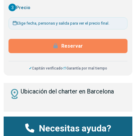
3
Precio
Elige fecha, personas y salida para ver el precio final.
Reservar
✓
Capitán verificado
⛅
Garantía por mal tiempo
distance
Ubicación del charter en Barcelona
Necesitas ayuda?