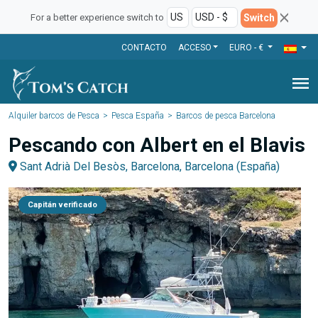
Switch
For a better experience switch to
CONTACTO
ACCESO
EURO - €
menu
Alquiler barcos de Pesca
Pesca España
Barcos de pesca Barcelona
Pescando con Albert en el Blavis
Sant Adrià Del Besòs, Barcelona, Barcelona (España)
Capitán verificado