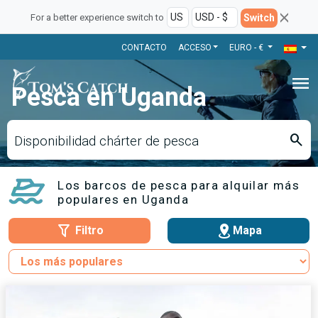
Switch
For a better experience switch to
CONTACTO
ACCESO
EURO - €
menu
Pesca en Uganda
search
Disponibilidad chárter de pesca
Los barcos de pesca para alquilar más
populares en Uganda
Filtro
Mapa