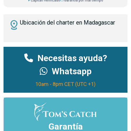
✓
Capitán verificado
⛅
Garantía por mal tiempo
distance
Ubicación del charter en Madagascar
Necesitas ayuda?
Whatsapp
10am - 8pm CET (UTC +1)
Garantía