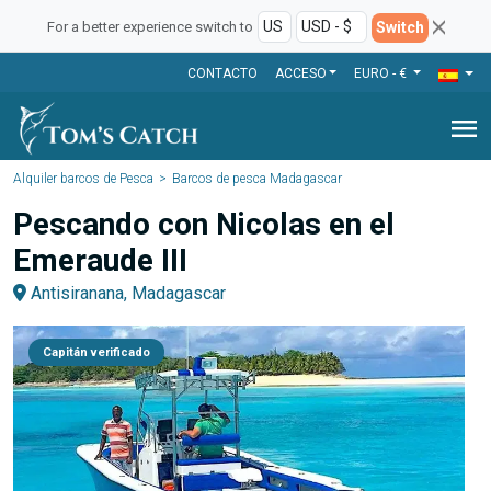
Switch
For a better experience switch to
CONTACTO
ACCESO
EURO - €
menu
Alquiler barcos de Pesca
Barcos de pesca Madagascar
Pescando con Nicolas en el
Emeraude III
Antisiranana, Madagascar
Capitán verificado