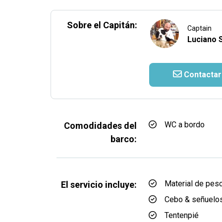
Sobre el Capitán:
Captain
Luciano S
Contactar
WC a bordo
Comodidades del
barco:
Material de pes
El servicio incluye:
Cebo & señuelo
Tentenpié