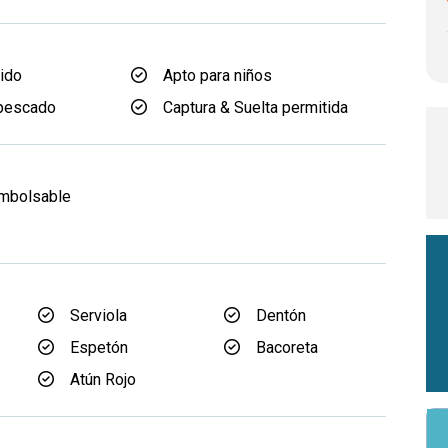
uido
Apto para niños
pescado
Captura & Suelta permitida
d
embolsable
Serviola
Dentón
Espetón
Bacoreta
Atún Rojo