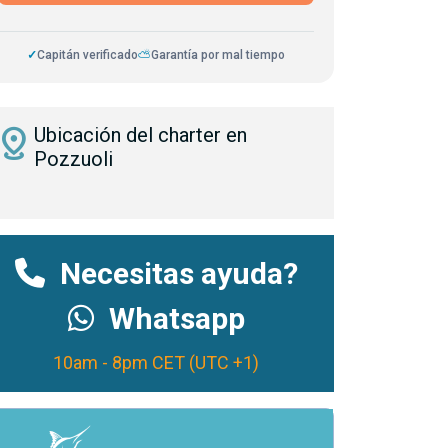
✓
Capitán verificado
⛅
Garantía por mal tiempo
istance
Ubicación del charter en
Pozzuoli
Necesitas ayuda?
Whatsapp
10am - 8pm CET (UTC +1)