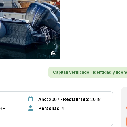
perm_media
Capitán verificado · Identidad y lic
Año:
2007 -
Restaurado:
2018
 HP
Personas:
4