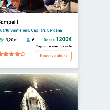
Sampei I
uartu Sant'elena, Cagliari, Cerdeña
1200€
9,20 m
6
Desde
Depósito no reembolsable
Reserva ahora