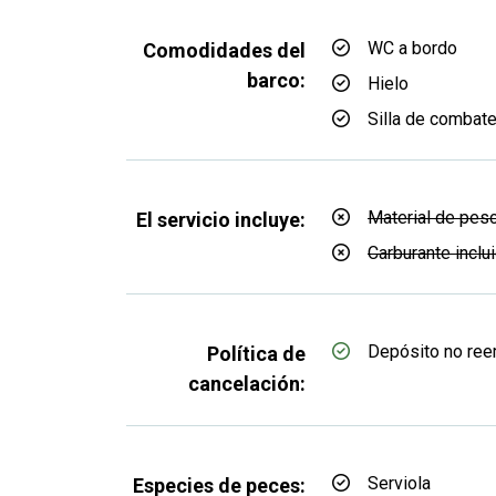
WC a bordo
Comodidades del
barco:
Hielo
Silla de combat
Material de pes
El servicio incluye:
Carburante inclu
Depósito no re
Política de
cancelación:
Serviola
Especies de peces: