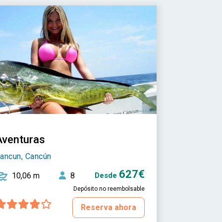
Aventuras
ancun, Cancún
627€
10,06 m
8
Desde
Depósito no reembolsable
Reserva ahora