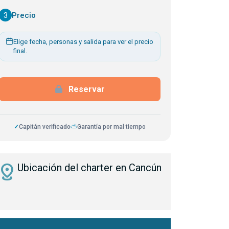
3
Precio
Elige fecha, personas y salida para ver el precio
final.
Reservar
✓
Capitán verificado
⛅
Garantía por mal tiempo
istance
Ubicación del charter en Cancún