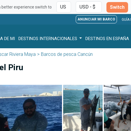
Switch
a better experience switch to
ANUNCIAR MI BARCO
GUÍA
A DE MI
DESTINOS INTERNACIONALES
DESTINOS EN ESPAÑA
scar Riviera Maya
Barcos de pesca Cancún
l Piru