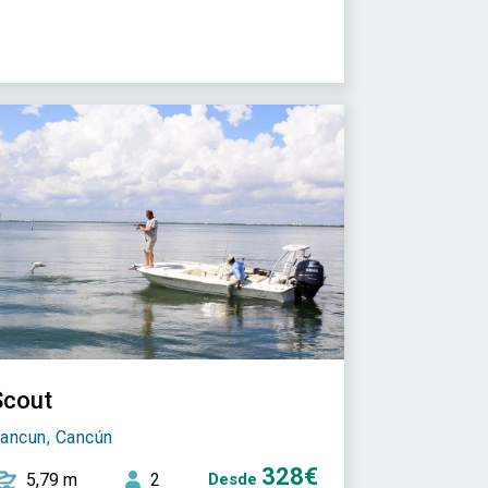
Scout
ancun, Cancún
328€
5,79 m
2
Desde