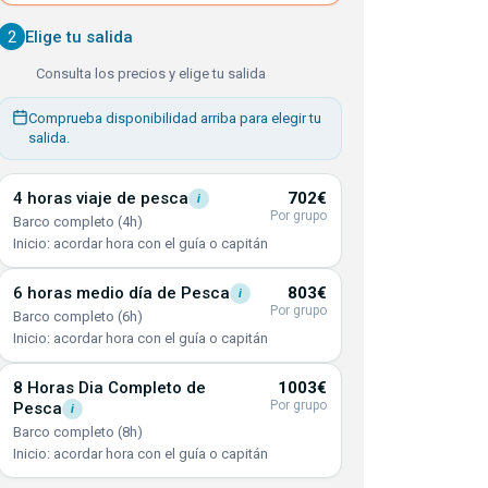
2
Elige tu salida
Consulta los precios y elige tu salida
Comprueba disponibilidad arriba para elegir tu
salida.
4 horas viaje de
pesca
702€
i
Por grupo
Barco completo (4h)
Inicio: acordar hora con el guía o capitán
6 horas medio día de
Pesca
803€
i
Por grupo
Barco completo (6h)
Inicio: acordar hora con el guía o capitán
8 Horas Dia Completo de
1003€
Por grupo
Pesca
i
Barco completo (8h)
Inicio: acordar hora con el guía o capitán