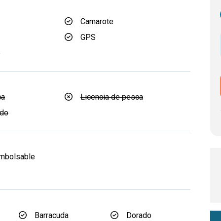
Camarote
GPS
e
ca
Licencia de pesca
ido
embolsable
d
Barracuda
Dorado