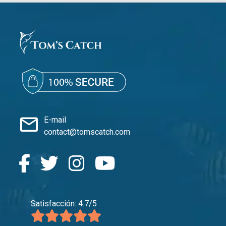
mail
E-mail
contact@tomscatch.com
Satisfacción: 4.7/5