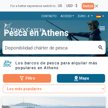
Switch
For a better experience switch to
CONTACTO
ACCESO
EURO - €
menu
Pesca en Athens
search
Disponibilidad chárter de pesca
Los barcos de pesca para alquilar más
populares en Athens
Filtro
Mapa