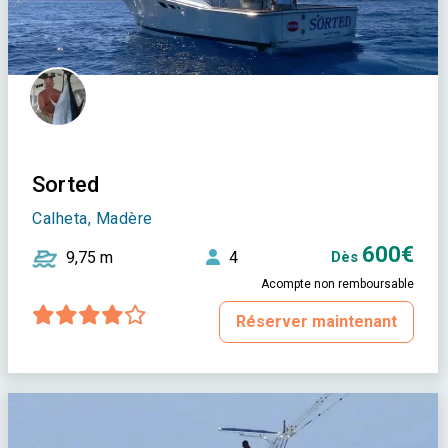
Sorted
Calheta, Madère
600€
9,75 m
4
Dès
Acompte non remboursable
Réserver maintenant