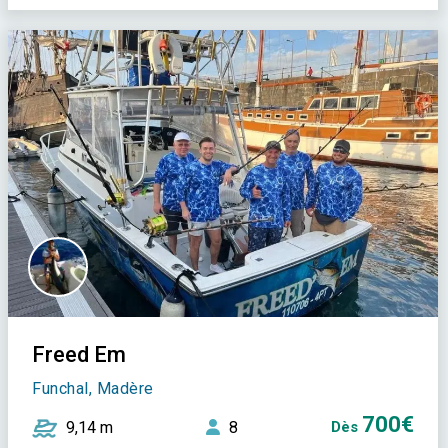
Freed Em
Funchal, Madère
700€
9,14 m
8
Dès