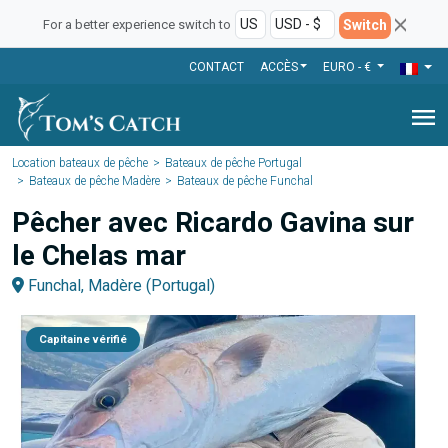
Switch
For a better experience switch to
CONTACT
ACCÈS
EURO - €
menu
Location bateaux de pêche
Bateaux de pêche Portugal
Bateaux de pêche Madère
Bateaux de pêche Funchal
Pêcher avec Ricardo Gavina sur
le Chelas mar
Funchal, Madère (Portugal)
Capitaine vérifié