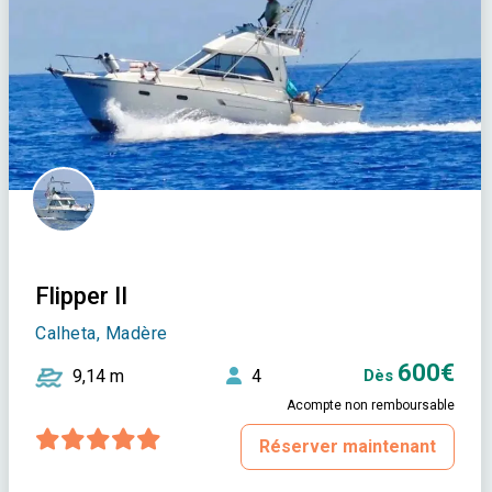
Flipper II
Calheta, Madère
600€
9,14 m
4
Dès
Acompte non remboursable
Réserver maintenant