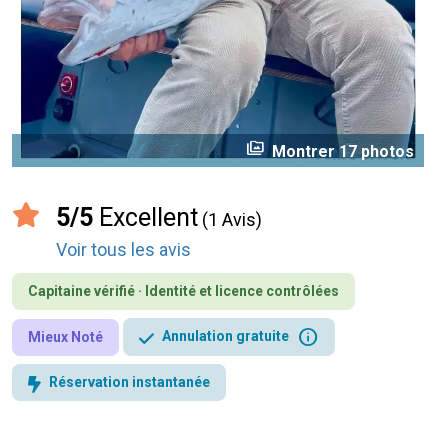
perm_media
Montrer 17 photos
5/5
Excellent
(1 Avis)
Voir tous les avis
Capitaine vérifié · Identité et licence contrôlées
info
Annulation gratuite
Mieux Noté
Réservation instantanée