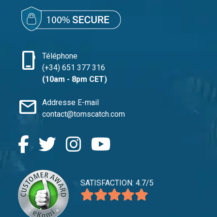
phone_iphone
Téléphone
(+34) 651 377 316
(10am - 8pm CET)
mail
Addresse E-mail
contact@tomscatch.com
SATISFACTION: 4.7/5