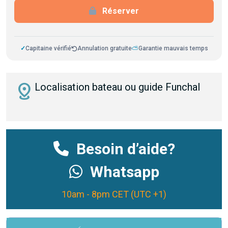
Réserver
✓
Capitaine vérifié
Annulation gratuite
⛅
Garantie mauvais temps
distance
Localisation bateau ou guide Funchal
Besoin d’aide?
Whatsapp
10am - 8pm CET (UTC +1)