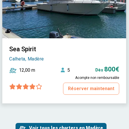
Sea Spirit
Calheta, Madère
800€
12,00 m
5
Dès
Acompte non remboursable
Réserver maintenant
Voir tous les charters en Madère