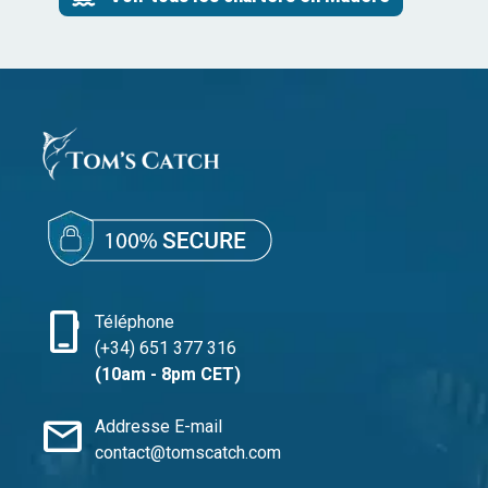
phone_iphone
Téléphone
(+34) 651 377 316
(10am - 8pm CET)
mail
Addresse E-mail
contact@tomscatch.com