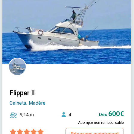
Flipper II
Calheta, Madère
600€
9,14 m
4
Dès
Acompte non remboursable
Réserver maintenant