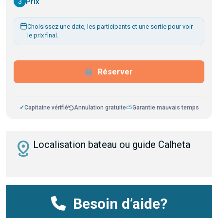
3
Prix
Choisissez une date, les participants et une sortie pour voir
le prix final.
Réserver
✓
Capitaine vérifié
Annulation gratuite
⛅
Garantie mauvais temps
distance
Localisation bateau ou guide Calheta
Besoin d’aide?